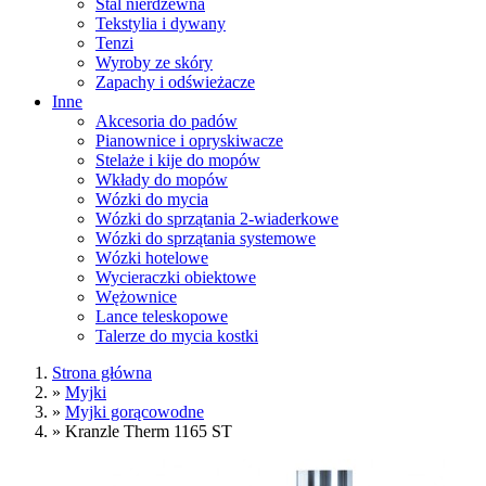
Stal nierdzewna
Tekstylia i dywany
Tenzi
Wyroby ze skóry
Zapachy i odświeżacze
Inne
Akcesoria do padów
Pianownice i opryskiwacze
Stelaże i kije do mopów
Wkłady do mopów
Wózki do mycia
Wózki do sprzątania 2-wiaderkowe
Wózki do sprzątania systemowe
Wózki hotelowe
Wycieraczki obiektowe
Wężownice
Lance teleskopowe
Talerze do mycia kostki
Strona główna
»
Myjki
»
Myjki gorącowodne
»
Kranzle Therm 1165 ST