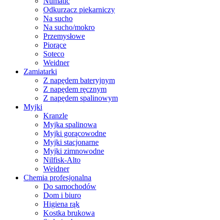
Numatic
Odkurzacz piekarniczy
Na sucho
Na sucho/mokro
Przemysłowe
Piorące
Soteco
Weidner
Zamiatarki
Z napędem bateryjnym
Z napędem ręcznym
Z napędem spalinowym
Myjki
Kranzle
Myjka spalinowa
Myjki gorącowodne
Myjki stacjonarne
Myjki zimnowodne
Nilfisk-Alto
Weidner
Chemia profesjonalna
Do samochodów
Dom i biuro
Higiena rąk
Kostka brukowa