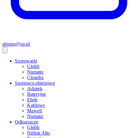
aburus@op.pl
Szorowarki
Ghibli
Numatic
Cleanfix
Szorująco-zbierające
Adiatek
Bateryjne
Ehrle
Kablowe
Mawell
Numatic
Odkurzacze
Ghibli
Nilfisk Alto