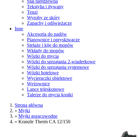
Stal nierdzewna
Tekstylia i dywany
Tenzi
Wyroby ze skóry
Zapachy i odświeżacze
Inne
Akcesoria do padów
Pianownice i opryskiwacze
Stelaże i kije do mopów
Wkłady do mopów
Wózki do mycia
Wózki do sprzątania 2-wiaderkowe
Wózki do sprzątania systemowe
Wózki hotelowe
Wycieraczki obiektowe
Wężownice
Lance teleskopowe
Talerze do mycia kostki
Strona główna
»
Myjki
»
Myjki gorącowodne
»
Kranzle Therm CA 12/150