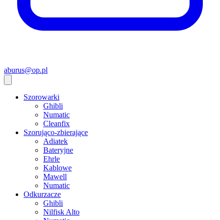
aburus@op.pl
Szorowarki
Ghibli
Numatic
Cleanfix
Szorująco-zbierające
Adiatek
Bateryjne
Ehrle
Kablowe
Mawell
Numatic
Odkurzacze
Ghibli
Nilfisk Alto