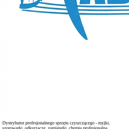
Dystrybutor profesjonalnego sprzętu czyszczącego - myjki,
szorowarki, odkurzacze, zamiatarki, chemia profesjonalna.