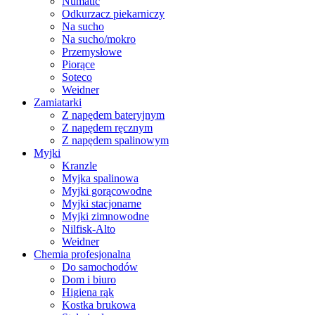
Numatic
Odkurzacz piekarniczy
Na sucho
Na sucho/mokro
Przemysłowe
Piorące
Soteco
Weidner
Zamiatarki
Z napędem bateryjnym
Z napędem ręcznym
Z napędem spalinowym
Myjki
Kranzle
Myjka spalinowa
Myjki gorącowodne
Myjki stacjonarne
Myjki zimnowodne
Nilfisk-Alto
Weidner
Chemia profesjonalna
Do samochodów
Dom i biuro
Higiena rąk
Kostka brukowa