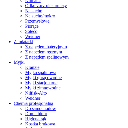
Numatic
Odkurzacz piekarniczy
Na sucho
Na sucho/mokro
Przemysłowe
Piorące
Soteco
Weidner
Zamiatarki
Z napędem bateryjnym
Z napędem ręcznym
Z napędem spalinowym
Myjki
Kranzle
Myjka spalinowa
Myjki gorącowodne
Myjki stacjonarne
Myjki zimnowodne
Nilfisk-Alto
Weidner
Chemia profesjonalna
Do samochodów
Dom i biuro
Higiena rąk
Kostka brukowa