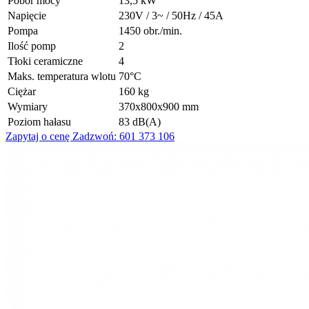
Pobór mocy
13,5 kW
Napięcie
230V / 3~ / 50Hz / 45A
Pompa
1450 obr./min.
Ilość pomp
2
Tłoki ceramiczne
4
Maks. temperatura wlotu
70°C
Ciężar
160 kg
Wymiary
370x800x900 mm
Poziom hałasu
83 dB(A)
Zapytaj o cenę
Zadzwoń: 601 373 106