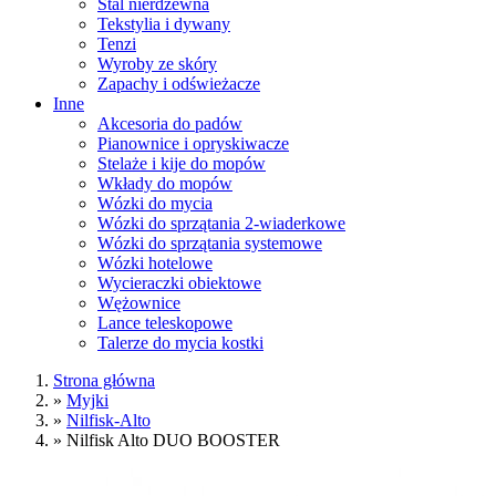
Stal nierdzewna
Tekstylia i dywany
Tenzi
Wyroby ze skóry
Zapachy i odświeżacze
Inne
Akcesoria do padów
Pianownice i opryskiwacze
Stelaże i kije do mopów
Wkłady do mopów
Wózki do mycia
Wózki do sprzątania 2-wiaderkowe
Wózki do sprzątania systemowe
Wózki hotelowe
Wycieraczki obiektowe
Wężownice
Lance teleskopowe
Talerze do mycia kostki
Strona główna
»
Myjki
»
Nilfisk-Alto
»
Nilfisk Alto DUO BOOSTER