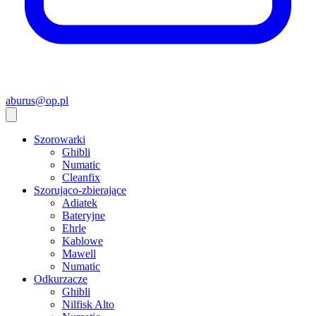
aburus@op.pl
Szorowarki
Ghibli
Numatic
Cleanfix
Szorująco-zbierające
Adiatek
Bateryjne
Ehrle
Kablowe
Mawell
Numatic
Odkurzacze
Ghibli
Nilfisk Alto