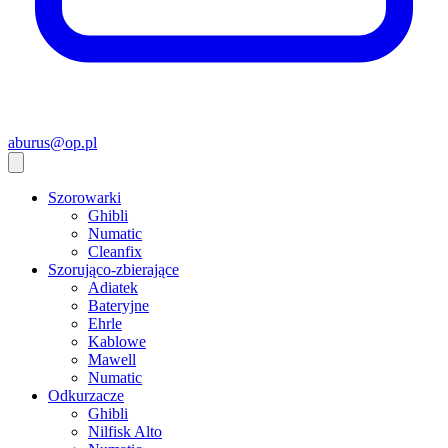
aburus@op.pl
Szorowarki
Ghibli
Numatic
Cleanfix
Szorująco-zbierające
Adiatek
Bateryjne
Ehrle
Kablowe
Mawell
Numatic
Odkurzacze
Ghibli
Nilfisk Alto