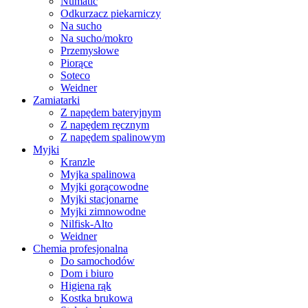
Numatic
Odkurzacz piekarniczy
Na sucho
Na sucho/mokro
Przemysłowe
Piorące
Soteco
Weidner
Zamiatarki
Z napędem bateryjnym
Z napędem ręcznym
Z napędem spalinowym
Myjki
Kranzle
Myjka spalinowa
Myjki gorącowodne
Myjki stacjonarne
Myjki zimnowodne
Nilfisk-Alto
Weidner
Chemia profesjonalna
Do samochodów
Dom i biuro
Higiena rąk
Kostka brukowa