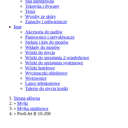
Stal nierdzewna
Tekstylia i dywany
Tenzi
Wyroby ze skóry
Zapachy i odświeżacze
Inne
Akcesoria do padów
Pianownice i opryskiwacze
Stelaże i kije do mopów
Wkłady do mopów
Wózki do mycia
Wózki do sprzątania 2-wiaderkowe
Wózki do sprzątania systemowe
Wózki hotelowe
Wycieraczki obiektowe
Wężownice
Lance teleskopowe
Talerze do mycia kostki
Strona główna
»
Myjki
»
Myjka spalinowa
»
Profi-Jet B 10-200