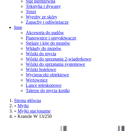
Stal nierdzewna
Tekstylia i dywany
Tenzi
Wyroby ze skóry
Zapachy i odświeżacze
Inne
Akcesoria do padów
Pianownice i opryskiwacze
Stelaże i kije do mopów
Wkłady do mopów
Wózki do mycia
Wózki do sprzątania 2-wiaderkowe
Wózki do sprzątania systemowe
Wózki hotelowe
Wycieraczki obiektowe
Wężownice
Lance teleskopowe
Talerze do mycia kostki
Strona główna
»
Myjki
»
Myjki stacjonarne
»
Kranzle W 13/250