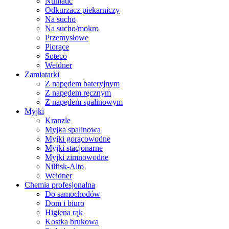
Numatic
Odkurzacz piekarniczy
Na sucho
Na sucho/mokro
Przemysłowe
Piorące
Soteco
Weidner
Zamiatarki
Z napędem bateryjnym
Z napędem ręcznym
Z napędem spalinowym
Myjki
Kranzle
Myjka spalinowa
Myjki gorącowodne
Myjki stacjonarne
Myjki zimnowodne
Nilfisk-Alto
Weidner
Chemia profesjonalna
Do samochodów
Dom i biuro
Higiena rąk
Kostka brukowa