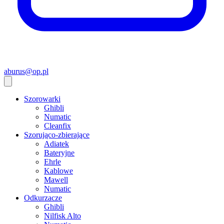
aburus@op.pl
Szorowarki
Ghibli
Numatic
Cleanfix
Szorująco-zbierające
Adiatek
Bateryjne
Ehrle
Kablowe
Mawell
Numatic
Odkurzacze
Ghibli
Nilfisk Alto