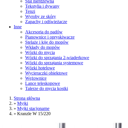
Stal nierdzewna
Tekstylia i dywany
Tenzi
Wyroby ze skóry
Zapachy i odświeżacze
Inne
Akcesoria do padów
Pianownice i opryskiwacze
Stelaże i kije do mopów
Wkłady do mopów
Wózki do mycia
Wózki do sprzątania 2-wiaderkowe
Wózki do sprzątania systemowe
Wózki hotelowe
Wycieraczki obiektowe
Wężownice
Lance teleskopowe
Talerze do mycia kostki
Strona główna
»
Myjki
»
Myjki stacjonarne
»
Kranzle W 15/220