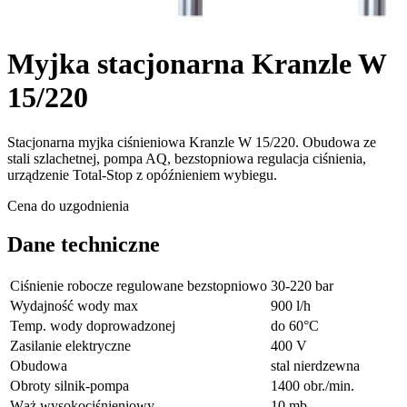
Myjka stacjonarna Kranzle W
15/220
Stacjonarna myjka ciśnieniowa Kranzle W 15/220. Obudowa ze
stali szlachetnej, pompa AQ, bezstopniowa regulacja ciśnienia,
urządzenie Total-Stop z opóźnieniem wybiegu.
Cena do uzgodnienia
Dane techniczne
Ciśnienie robocze regulowane bezstopniowo
30-220 bar
Wydajność wody max
900 l/h
Temp. wody doprowadzonej
do 60°C
Zasilanie elektryczne
400 V
Obudowa
stal nierdzewna
Obroty silnik-pompa
1400 obr./min.
Wąż wysokociśnieniowy
10 mb