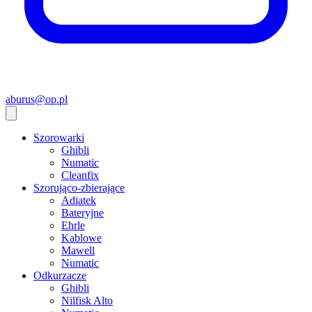
aburus@op.pl
Szorowarki
Ghibli
Numatic
Cleanfix
Szorująco-zbierające
Adiatek
Bateryjne
Ehrle
Kablowe
Mawell
Numatic
Odkurzacze
Ghibli
Nilfisk Alto