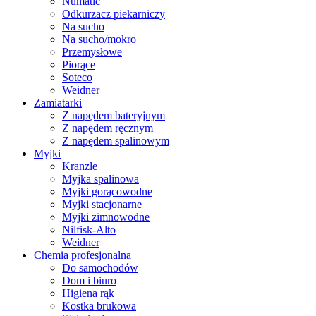
Numatic
Odkurzacz piekarniczy
Na sucho
Na sucho/mokro
Przemysłowe
Piorące
Soteco
Weidner
Zamiatarki
Z napędem bateryjnym
Z napędem ręcznym
Z napędem spalinowym
Myjki
Kranzle
Myjka spalinowa
Myjki gorącowodne
Myjki stacjonarne
Myjki zimnowodne
Nilfisk-Alto
Weidner
Chemia profesjonalna
Do samochodów
Dom i biuro
Higiena rąk
Kostka brukowa