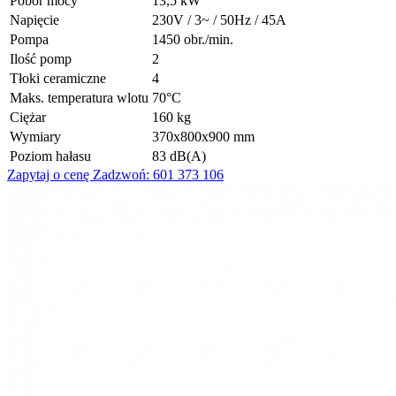
Pobór mocy
13,5 kW
Napięcie
230V / 3~ / 50Hz / 45A
Pompa
1450 obr./min.
Ilość pomp
2
Tłoki ceramiczne
4
Maks. temperatura wlotu
70°C
Ciężar
160 kg
Wymiary
370x800x900 mm
Poziom hałasu
83 dB(A)
Zapytaj o cenę
Zadzwoń: 601 373 106