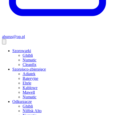
aburus@op.pl
Szorowarki
Ghibli
Numatic
Cleanfix
Szorująco-zbierające
Adiatek
Bateryjne
Ehrle
Kablowe
Mawell
Numatic
Odkurzacze
Ghibli
Nilfisk Alto