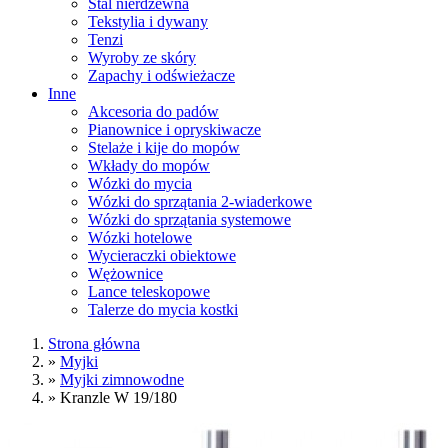
Stal nierdzewna
Tekstylia i dywany
Tenzi
Wyroby ze skóry
Zapachy i odświeżacze
Inne
Akcesoria do padów
Pianownice i opryskiwacze
Stelaże i kije do mopów
Wkłady do mopów
Wózki do mycia
Wózki do sprzątania 2-wiaderkowe
Wózki do sprzątania systemowe
Wózki hotelowe
Wycieraczki obiektowe
Wężownice
Lance teleskopowe
Talerze do mycia kostki
Strona główna
»
Myjki
»
Myjki zimnowodne
»
Kranzle W 19/180