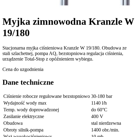
Myjka zimnowodna Kranzle W
19/180
Stacjonarna myjka ciśnieniowa Kranzle W 19/180. Obudowa ze
stali szlachetnej, pompa AQ, bezstopniowa regulacja ciśnienia,
urządzenie Total-Stop z opóźnieniem wybiegu.
Cena do uzgodnienia
Dane techniczne
Ciśnienie robocze regulowane bezstopniowo
30-180 bar
Wydajność wody max
1140 l/h
Temp. wody doprowadzonej
do 60°C
Zasilanie elektryczne
400 V
Obudowa
stal nierdzewna
Obroty silnik-pompa
1400 obr./min.
Wąż wysokociśnieniowy
10 mb