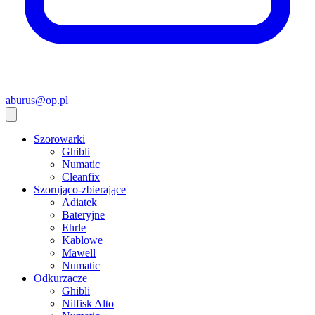
aburus@op.pl
Szorowarki
Ghibli
Numatic
Cleanfix
Szorująco-zbierające
Adiatek
Bateryjne
Ehrle
Kablowe
Mawell
Numatic
Odkurzacze
Ghibli
Nilfisk Alto