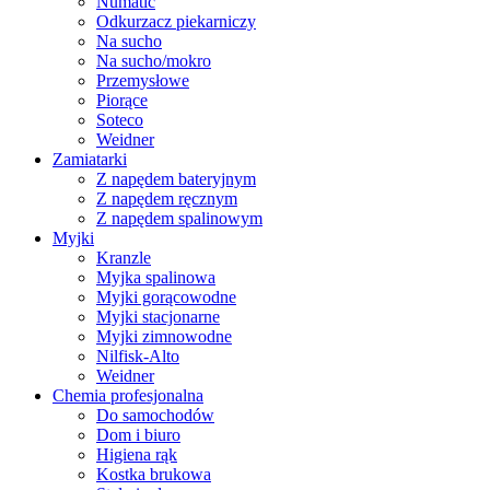
Numatic
Odkurzacz piekarniczy
Na sucho
Na sucho/mokro
Przemysłowe
Piorące
Soteco
Weidner
Zamiatarki
Z napędem bateryjnym
Z napędem ręcznym
Z napędem spalinowym
Myjki
Kranzle
Myjka spalinowa
Myjki gorącowodne
Myjki stacjonarne
Myjki zimnowodne
Nilfisk-Alto
Weidner
Chemia profesjonalna
Do samochodów
Dom i biuro
Higiena rąk
Kostka brukowa