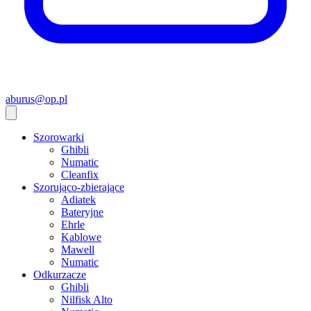
aburus@op.pl
Szorowarki
Ghibli
Numatic
Cleanfix
Szorująco-zbierające
Adiatek
Bateryjne
Ehrle
Kablowe
Mawell
Numatic
Odkurzacze
Ghibli
Nilfisk Alto