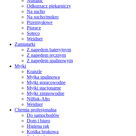
Numatic
Odkurzacz piekarniczy
Na sucho
Na sucho/mokro
Przemysłowe
Piorące
Soteco
Weidner
Zamiatarki
Z napędem bateryjnym
Z napędem ręcznym
Z napędem spalinowym
Myjki
Kranzle
Myjka spalinowa
Myjki gorącowodne
Myjki stacjonarne
Myjki zimnowodne
Nilfisk-Alto
Weidner
Chemia profesjonalna
Do samochodów
Dom i biuro
Higiena rąk
Kostka brukowa