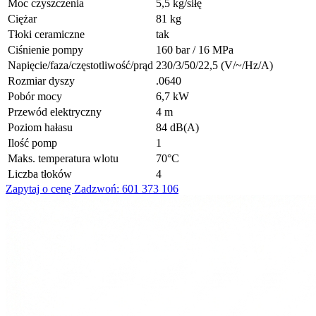
Moc czyszczenia
5,5 kg/siłę
Ciężar
81 kg
Tłoki ceramiczne
tak
Ciśnienie pompy
160 bar / 16 MPa
Napięcie/faza/częstotliwość/prąd
230/3/50/22,5 (V/~/Hz/A)
Rozmiar dyszy
.0640
Pobór mocy
6,7 kW
Przewód elektryczny
4 m
Poziom hałasu
84 dB(A)
Ilość pomp
1
Maks. temperatura wlotu
70°C
Liczba tłoków
4
Zapytaj o cenę
Zadzwoń: 601 373 106