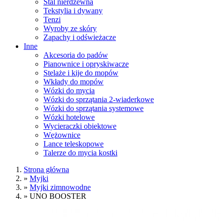
Stal nierdzewna
Tekstylia i dywany
Tenzi
Wyroby ze skóry
Zapachy i odświeżacze
Inne
Akcesoria do padów
Pianownice i opryskiwacze
Stelaże i kije do mopów
Wkłady do mopów
Wózki do mycia
Wózki do sprzątania 2-wiaderkowe
Wózki do sprzątania systemowe
Wózki hotelowe
Wycieraczki obiektowe
Wężownice
Lance teleskopowe
Talerze do mycia kostki
Strona główna
»
Myjki
»
Myjki zimnowodne
»
UNO BOOSTER