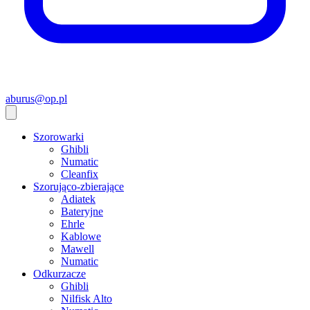
aburus@op.pl
Szorowarki
Ghibli
Numatic
Cleanfix
Szorująco-zbierające
Adiatek
Bateryjne
Ehrle
Kablowe
Mawell
Numatic
Odkurzacze
Ghibli
Nilfisk Alto