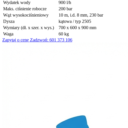
Wydatek wody
900 l/h
Maks. ciśnienie robocze
200 bar
Wąż wysokociśnieniowy
10 m, i.d. 8 mm, 230 bar
Dysza
kątowa / typ 2505
Wymiary (dł. x szer. x wys.)
700 x 600 x 900 mm
Waga
60 kg
Zapytaj o cenę
Zadzwoń: 601 373 106