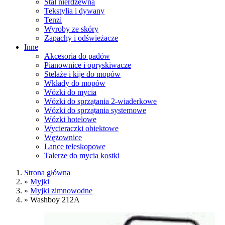
Stal nierdzewna
Tekstylia i dywany
Tenzi
Wyroby ze skóry
Zapachy i odświeżacze
Inne
Akcesoria do padów
Pianownice i opryskiwacze
Stelaże i kije do mopów
Wkłady do mopów
Wózki do mycia
Wózki do sprzątania 2-wiaderkowe
Wózki do sprzątania systemowe
Wózki hotelowe
Wycieraczki obiektowe
Wężownice
Lance teleskopowe
Talerze do mycia kostki
Strona główna
»
Myjki
»
Myjki zimnowodne
»
Washboy 212A