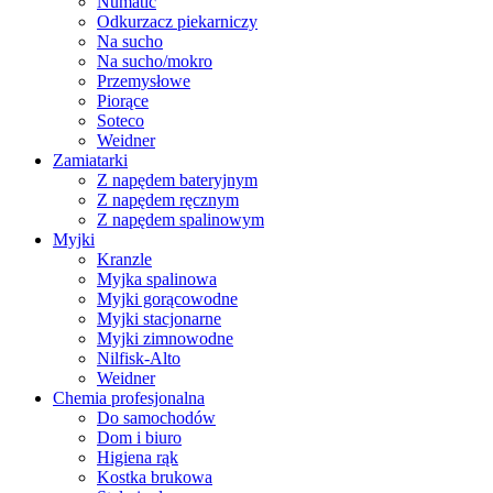
Numatic
Odkurzacz piekarniczy
Na sucho
Na sucho/mokro
Przemysłowe
Piorące
Soteco
Weidner
Zamiatarki
Z napędem bateryjnym
Z napędem ręcznym
Z napędem spalinowym
Myjki
Kranzle
Myjka spalinowa
Myjki gorącowodne
Myjki stacjonarne
Myjki zimnowodne
Nilfisk-Alto
Weidner
Chemia profesjonalna
Do samochodów
Dom i biuro
Higiena rąk
Kostka brukowa