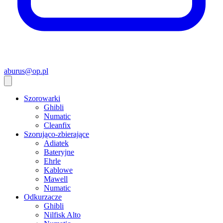
aburus@op.pl
Szorowarki
Ghibli
Numatic
Cleanfix
Szorująco-zbierające
Adiatek
Bateryjne
Ehrle
Kablowe
Mawell
Numatic
Odkurzacze
Ghibli
Nilfisk Alto