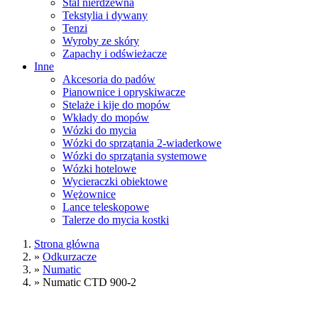
Stal nierdzewna
Tekstylia i dywany
Tenzi
Wyroby ze skóry
Zapachy i odświeżacze
Inne
Akcesoria do padów
Pianownice i opryskiwacze
Stelaże i kije do mopów
Wkłady do mopów
Wózki do mycia
Wózki do sprzątania 2-wiaderkowe
Wózki do sprzątania systemowe
Wózki hotelowe
Wycieraczki obiektowe
Wężownice
Lance teleskopowe
Talerze do mycia kostki
Strona główna
»
Odkurzacze
»
Numatic
»
Numatic CTD 900-2