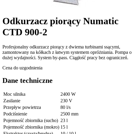
Odkurzacz piorący Numatic
CTD 900-2
Profesjonalny odkurzacz piorący z dwiema turbinami ssącymi,
zamontowany na kółkach z łatwym systemem opróżniania. Pompa o
dużej wydajności. System by-pass. Ciągłość pracy bez ograniczeń.
Cena do uzgodnienia
Dane techniczne
Moc silnika
2400 W
Zasilanie
230 V
Przepływ powietrza
80 l/s
Podciśnienie
2500 mm
Pojemność zbiornika (sucho)
23 l
Pojemność zbiornika (mokro)
15 l
Ekstraktor (czysta/brudna)
10 / 10 l