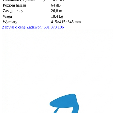
Poziom hałasu
64 dB
Zasięg pracy
26,8 m
Waga
18,4 kg
Wymiary
415×415×645 mm
Zapytaj o cenę
Zadzwoń: 601 373 106