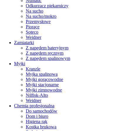
Numatic
Odkurzacz piekarniczy
Na sucho
Na sucho/mokro
Przemysłowe
Piorące
Soteco
Weidner
Zamiatarki
Z napędem bateryjnym
Z napędem ręcznym
Z napędem spalinowym
Myjki
Kranzle
Myjka spalinowa
Myjki gorącowodne
Myjki stacjonarne
Myjki zimnowodne
Nilfisk-Alto
Weidner
Chemia profesjonalna
Do samochodów
Dom i biuro
Higiena rąk
Kostka brukowa