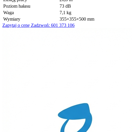
Poziom hałasu
73 dB
Waga
7,1 kg
Wymiary
355×355×500 mm
Zapytaj o cenę
Zadzwoń: 601 373 106