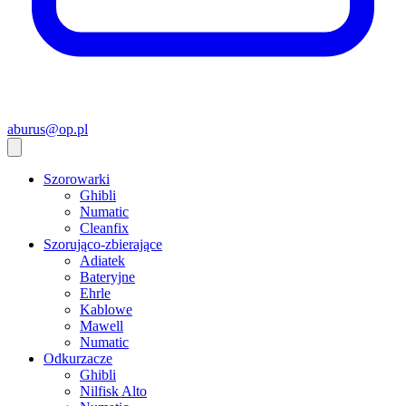
aburus@op.pl
Szorowarki
Ghibli
Numatic
Cleanfix
Szorująco-zbierające
Adiatek
Bateryjne
Ehrle
Kablowe
Mawell
Numatic
Odkurzacze
Ghibli
Nilfisk Alto