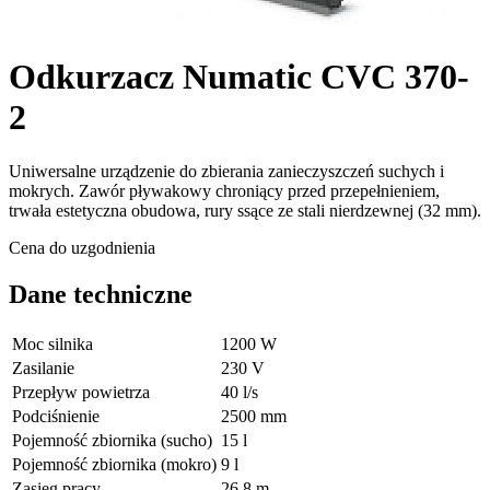
Odkurzacz Numatic CVC 370-
2
Uniwersalne urządzenie do zbierania zanieczyszczeń suchych i
mokrych. Zawór pływakowy chroniący przed przepełnieniem,
trwała estetyczna obudowa, rury ssące ze stali nierdzewnej (32 mm).
Cena do uzgodnienia
Dane techniczne
Moc silnika
1200 W
Zasilanie
230 V
Przepływ powietrza
40 l/s
Podciśnienie
2500 mm
Pojemność zbiornika (sucho)
15 l
Pojemność zbiornika (mokro)
9 l
Zasięg pracy
26,8 m