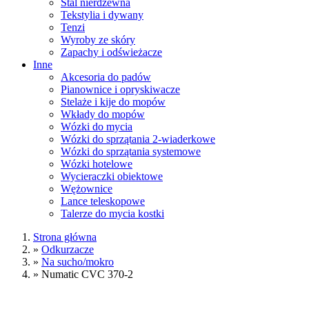
Stal nierdzewna
Tekstylia i dywany
Tenzi
Wyroby ze skóry
Zapachy i odświeżacze
Inne
Akcesoria do padów
Pianownice i opryskiwacze
Stelaże i kije do mopów
Wkłady do mopów
Wózki do mycia
Wózki do sprzątania 2-wiaderkowe
Wózki do sprzątania systemowe
Wózki hotelowe
Wycieraczki obiektowe
Wężownice
Lance teleskopowe
Talerze do mycia kostki
Strona główna
»
Odkurzacze
»
Na sucho/mokro
»
Numatic CVC 370-2