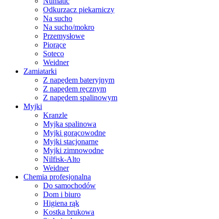
Numatic
Odkurzacz piekarniczy
Na sucho
Na sucho/mokro
Przemysłowe
Piorące
Soteco
Weidner
Zamiatarki
Z napędem bateryjnym
Z napędem ręcznym
Z napędem spalinowym
Myjki
Kranzle
Myjka spalinowa
Myjki gorącowodne
Myjki stacjonarne
Myjki zimnowodne
Nilfisk-Alto
Weidner
Chemia profesjonalna
Do samochodów
Dom i biuro
Higiena rąk
Kostka brukowa