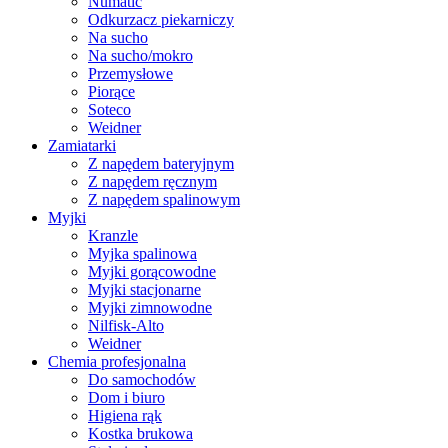
Numatic
Odkurzacz piekarniczy
Na sucho
Na sucho/mokro
Przemysłowe
Piorące
Soteco
Weidner
Zamiatarki
Z napędem bateryjnym
Z napędem ręcznym
Z napędem spalinowym
Myjki
Kranzle
Myjka spalinowa
Myjki gorącowodne
Myjki stacjonarne
Myjki zimnowodne
Nilfisk-Alto
Weidner
Chemia profesjonalna
Do samochodów
Dom i biuro
Higiena rąk
Kostka brukowa