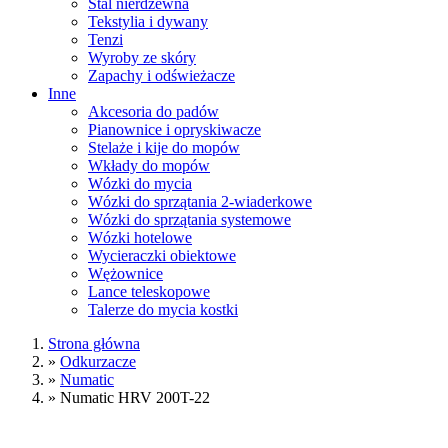
Stal nierdzewna
Tekstylia i dywany
Tenzi
Wyroby ze skóry
Zapachy i odświeżacze
Inne
Akcesoria do padów
Pianownice i opryskiwacze
Stelaże i kije do mopów
Wkłady do mopów
Wózki do mycia
Wózki do sprzątania 2-wiaderkowe
Wózki do sprzątania systemowe
Wózki hotelowe
Wycieraczki obiektowe
Wężownice
Lance teleskopowe
Talerze do mycia kostki
Strona główna
»
Odkurzacze
»
Numatic
»
Numatic HRV 200T-22