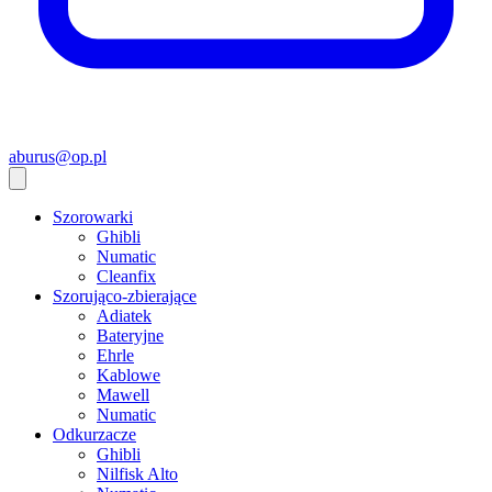
aburus@op.pl
Szorowarki
Ghibli
Numatic
Cleanfix
Szorująco-zbierające
Adiatek
Bateryjne
Ehrle
Kablowe
Mawell
Numatic
Odkurzacze
Ghibli
Nilfisk Alto