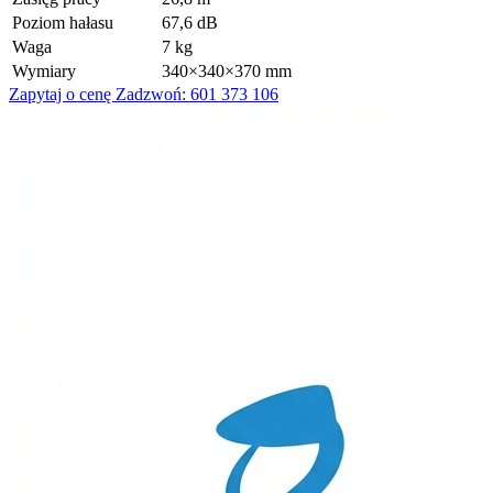
Poziom hałasu
67,6 dB
Waga
7 kg
Wymiary
340×340×370 mm
Zapytaj o cenę
Zadzwoń: 601 373 106