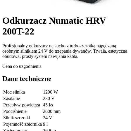
Odkurzacz Numatic HRV
200T-22
Profesjonalny odkurzacz na sucho z turboszczotką napędzaną
osobnym silnikiem 24 V do trzepania dywanów. Trwała, estetyczna
obudowa, prosty system nawijania kabla.
Cena do uzgodnienia
Dane techniczne
Moc silnika
1200 W
Zasilanie
230 V
Przepływ powietrza
45 l/s
Podciśnienie
2600 mm
Silnik szczotki
24 V
Pojemność zbiornika
9 l
Zasięg pracy
26,8 m