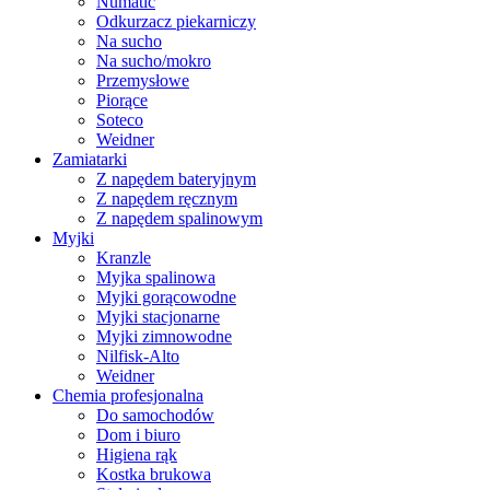
Numatic
Odkurzacz piekarniczy
Na sucho
Na sucho/mokro
Przemysłowe
Piorące
Soteco
Weidner
Zamiatarki
Z napędem bateryjnym
Z napędem ręcznym
Z napędem spalinowym
Myjki
Kranzle
Myjka spalinowa
Myjki gorącowodne
Myjki stacjonarne
Myjki zimnowodne
Nilfisk-Alto
Weidner
Chemia profesjonalna
Do samochodów
Dom i biuro
Higiena rąk
Kostka brukowa