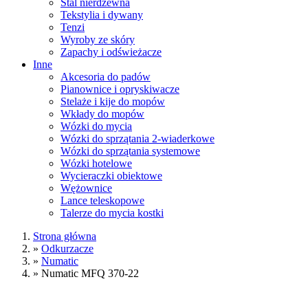
Stal nierdzewna
Tekstylia i dywany
Tenzi
Wyroby ze skóry
Zapachy i odświeżacze
Inne
Akcesoria do padów
Pianownice i opryskiwacze
Stelaże i kije do mopów
Wkłady do mopów
Wózki do mycia
Wózki do sprzątania 2-wiaderkowe
Wózki do sprzątania systemowe
Wózki hotelowe
Wycieraczki obiektowe
Wężownice
Lance teleskopowe
Talerze do mycia kostki
Strona główna
»
Odkurzacze
»
Numatic
»
Numatic MFQ 370-22