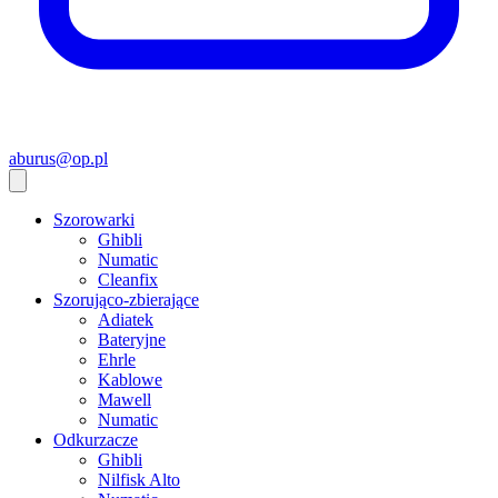
aburus@op.pl
Szorowarki
Ghibli
Numatic
Cleanfix
Szorująco-zbierające
Adiatek
Bateryjne
Ehrle
Kablowe
Mawell
Numatic
Odkurzacze
Ghibli
Nilfisk Alto