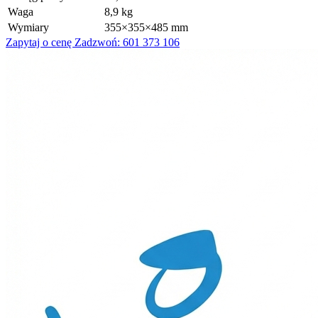
Waga
8,9 kg
Wymiary
355×355×485 mm
Zapytaj o cenę
Zadzwoń: 601 373 106