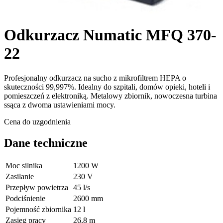
Odkurzacz Numatic MFQ 370-
22
Profesjonalny odkurzacz na sucho z mikrofiltrem HEPA o
skuteczności 99,997%. Idealny do szpitali, domów opieki, hoteli i
pomieszczeń z elektroniką. Metalowy zbiornik, nowoczesna turbina
ssąca z dwoma ustawieniami mocy.
Cena do uzgodnienia
Dane techniczne
Moc silnika
1200 W
Zasilanie
230 V
Przepływ powietrza
45 l/s
Podciśnienie
2600 mm
Pojemność zbiornika
12 l
Zasięg pracy
26,8 m