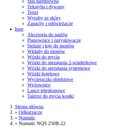
Stal nierdzewna
Tekstylia i dywany
Tenzi
Wyroby ze skóry
Zapachy i odświeżacze
Inne
Akcesoria do padów
Pianownice i opryskiwacze
Stelaże i kije do mopów
Wkłady do mopów
Wózki do mycia
Wózki do sprzątania 2-wiaderkowe
Wózki do sprzątania systemowe
Wózki hotelowe
Wycieraczki obiektowe
Wężownice
Lance teleskopowe
Talerze do mycia kostki
Strona główna
»
Odkurzacze
»
Numatic
»
Numatic NQS 250B-22