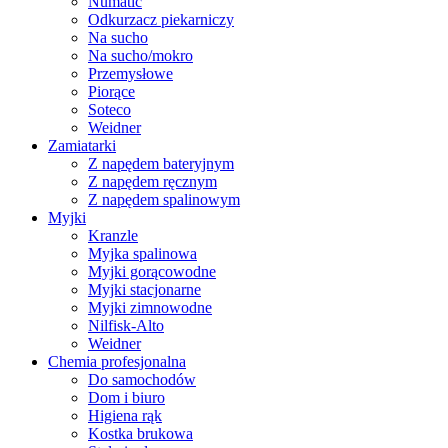
Numatic
Odkurzacz piekarniczy
Na sucho
Na sucho/mokro
Przemysłowe
Piorące
Soteco
Weidner
Zamiatarki
Z napędem bateryjnym
Z napędem ręcznym
Z napędem spalinowym
Myjki
Kranzle
Myjka spalinowa
Myjki gorącowodne
Myjki stacjonarne
Myjki zimnowodne
Nilfisk-Alto
Weidner
Chemia profesjonalna
Do samochodów
Dom i biuro
Higiena rąk
Kostka brukowa