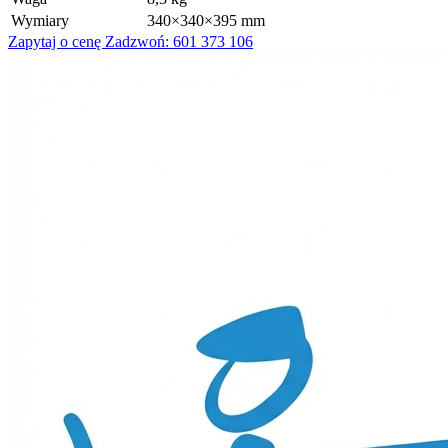
Wymiary
340×340×395 mm
Zapytaj o cenę
Zadzwoń: 601 373 106