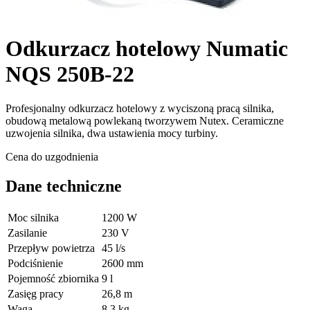
Odkurzacz hotelowy Numatic
NQS 250B-22
Profesjonalny odkurzacz hotelowy z wyciszoną pracą silnika,
obudową metalową powlekaną tworzywem Nutex. Ceramiczne
uzwojenia silnika, dwa ustawienia mocy turbiny.
Cena do uzgodnienia
Dane techniczne
Moc silnika
1200 W
Zasilanie
230 V
Przepływ powietrza
45 l/s
Podciśnienie
2600 mm
Pojemność zbiornika
9 l
Zasięg pracy
26,8 m
Waga
8,3 kg