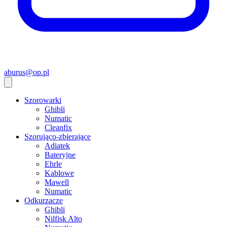
aburus@op.pl
Szorowarki
Ghibli
Numatic
Cleanfix
Szorująco-zbierające
Adiatek
Bateryjne
Ehrle
Kablowe
Mawell
Numatic
Odkurzacze
Ghibli
Nilfisk Alto