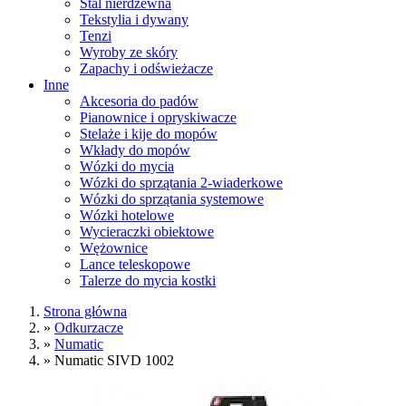
Stal nierdzewna
Tekstylia i dywany
Tenzi
Wyroby ze skóry
Zapachy i odświeżacze
Inne
Akcesoria do padów
Pianownice i opryskiwacze
Stelaże i kije do mopów
Wkłady do mopów
Wózki do mycia
Wózki do sprzątania 2-wiaderkowe
Wózki do sprzątania systemowe
Wózki hotelowe
Wycieraczki obiektowe
Wężownice
Lance teleskopowe
Talerze do mycia kostki
Strona główna
»
Odkurzacze
»
Numatic
»
Numatic SIVD 1002