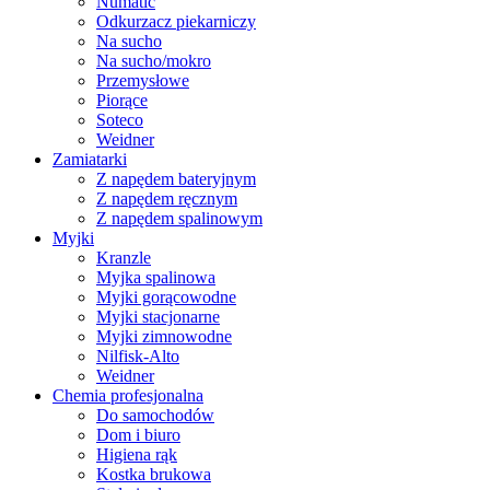
Numatic
Odkurzacz piekarniczy
Na sucho
Na sucho/mokro
Przemysłowe
Piorące
Soteco
Weidner
Zamiatarki
Z napędem bateryjnym
Z napędem ręcznym
Z napędem spalinowym
Myjki
Kranzle
Myjka spalinowa
Myjki gorącowodne
Myjki stacjonarne
Myjki zimnowodne
Nilfisk-Alto
Weidner
Chemia profesjonalna
Do samochodów
Dom i biuro
Higiena rąk
Kostka brukowa