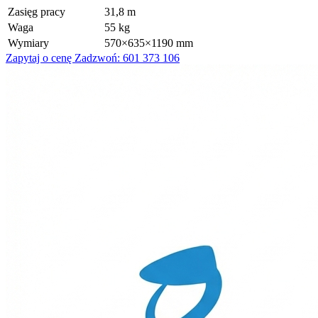
Zasięg pracy
31,8 m
Waga
55 kg
Wymiary
570×635×1190 mm
Zapytaj o cenę
Zadzwoń: 601 373 106