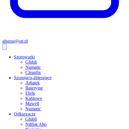
aburus@op.pl
Szorowarki
Ghibli
Numatic
Cleanfix
Szorująco-zbierające
Adiatek
Bateryjne
Ehrle
Kablowe
Mawell
Numatic
Odkurzacze
Ghibli
Nilfisk Alto