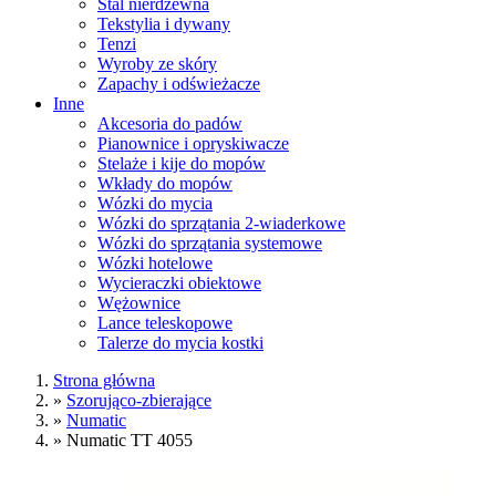
Stal nierdzewna
Tekstylia i dywany
Tenzi
Wyroby ze skóry
Zapachy i odświeżacze
Inne
Akcesoria do padów
Pianownice i opryskiwacze
Stelaże i kije do mopów
Wkłady do mopów
Wózki do mycia
Wózki do sprzątania 2-wiaderkowe
Wózki do sprzątania systemowe
Wózki hotelowe
Wycieraczki obiektowe
Wężownice
Lance teleskopowe
Talerze do mycia kostki
Strona główna
»
Szorująco-zbierające
»
Numatic
»
Numatic TT 4055