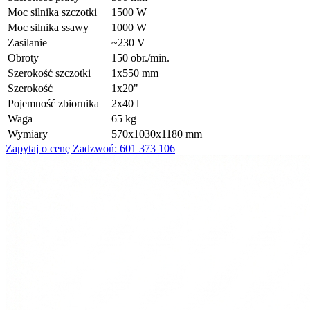
Moc silnika szczotki
1500 W
Moc silnika ssawy
1000 W
Zasilanie
~230 V
Obroty
150 obr./min.
Szerokość szczotki
1x550 mm
Szerokość
1x20"
Pojemność zbiornika
2x40 l
Waga
65 kg
Wymiary
570x1030x1180 mm
Zapytaj o cenę
Zadzwoń: 601 373 106