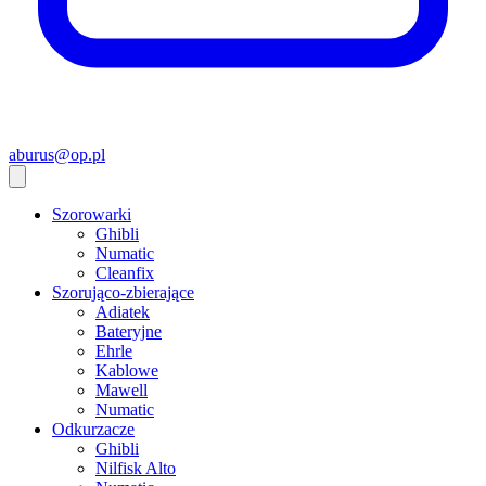
aburus@op.pl
Szorowarki
Ghibli
Numatic
Cleanfix
Szorująco-zbierające
Adiatek
Bateryjne
Ehrle
Kablowe
Mawell
Numatic
Odkurzacze
Ghibli
Nilfisk Alto