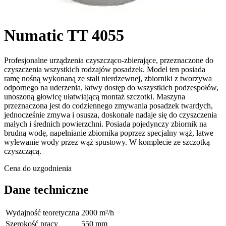
Numatic TT 4055
Profesjonalne urządzenia czyszcząco-zbierające, przeznaczone do
czyszczenia wszystkich rodzajów posadzek. Model ten posiada
ramę nośną wykonaną ze stali nierdzewnej, zbiorniki z tworzywa
odpornego na uderzenia, łatwy dostęp do wszystkich podzespołów,
unoszoną głowicę ułatwiającą montaż szczotki. Maszyna
przeznaczona jest do codziennego zmywania posadzek twardych,
jednocześnie zmywa i osusza, doskonale nadaje się do czyszczenia
małych i średnich powierzchni. Posiada pojedynczy zbiornik na
brudną wodę, napełnianie zbiornika poprzez specjalny wąż, łatwe
wylewanie wody przez wąż spustowy. W komplecie ze szczotką
czyszczącą.
Cena do uzgodnienia
Dane techniczne
Wydajność teoretyczna
2000 m²/h
Szerokość pracy
550 mm