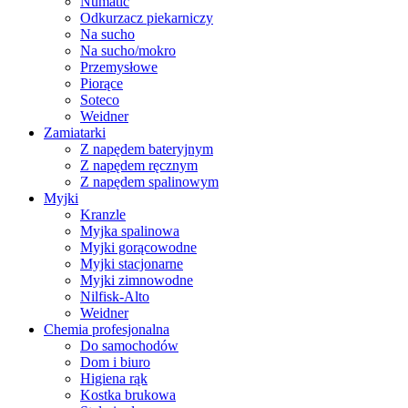
Numatic
Odkurzacz piekarniczy
Na sucho
Na sucho/mokro
Przemysłowe
Piorące
Soteco
Weidner
Zamiatarki
Z napędem bateryjnym
Z napędem ręcznym
Z napędem spalinowym
Myjki
Kranzle
Myjka spalinowa
Myjki gorącowodne
Myjki stacjonarne
Myjki zimnowodne
Nilfisk-Alto
Weidner
Chemia profesjonalna
Do samochodów
Dom i biuro
Higiena rąk
Kostka brukowa