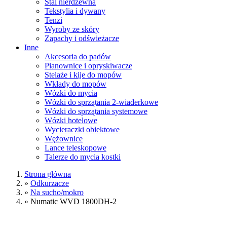
Stal nierdzewna
Tekstylia i dywany
Tenzi
Wyroby ze skóry
Zapachy i odświeżacze
Inne
Akcesoria do padów
Pianownice i opryskiwacze
Stelaże i kije do mopów
Wkłady do mopów
Wózki do mycia
Wózki do sprzątania 2-wiaderkowe
Wózki do sprzątania systemowe
Wózki hotelowe
Wycieraczki obiektowe
Wężownice
Lance teleskopowe
Talerze do mycia kostki
Strona główna
»
Odkurzacze
»
Na sucho/mokro
»
Numatic WVD 1800DH-2