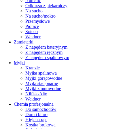
Numatic
Odkurzacz piekarniczy
Na sucho
Na sucho/mokro
Przemysłowe
Piorące
Soteco
Weidner
Zamiatarki
Z napędem bateryjnym
Z napędem ręcznym
Z napędem spalinowym
Myjki
Kranzle
Myjka spalinowa
Myjki gorącowodne
Myjki stacjonarne
Myjki zimnowodne
Nilfisk-Alto
Weidner
Chemia profesjonalna
Do samochodów
Dom i biuro
Higiena rąk
Kostka brukowa