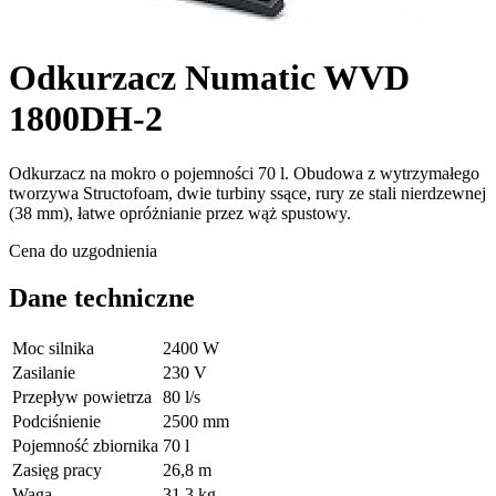
Odkurzacz Numatic WVD
1800DH-2
Odkurzacz na mokro o pojemności 70 l. Obudowa z wytrzymałego
tworzywa Structofoam, dwie turbiny ssące, rury ze stali nierdzewnej
(38 mm), łatwe opróżnianie przez wąż spustowy.
Cena do uzgodnienia
Dane techniczne
Moc silnika
2400 W
Zasilanie
230 V
Przepływ powietrza
80 l/s
Podciśnienie
2500 mm
Pojemność zbiornika
70 l
Zasięg pracy
26,8 m
Waga
31,3 kg