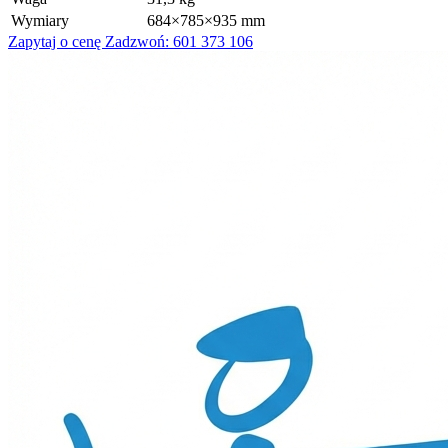
Wymiary
684×785×935 mm
Zapytaj o cenę
Zadzwoń: 601 373 106