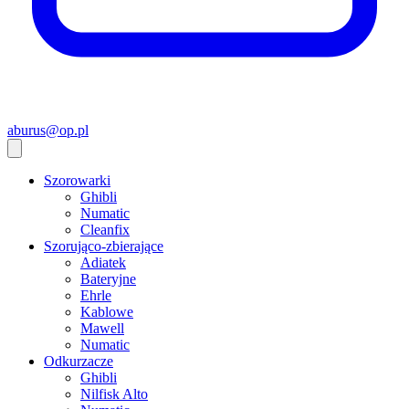
aburus@op.pl
Szorowarki
Ghibli
Numatic
Cleanfix
Szorująco-zbierające
Adiatek
Bateryjne
Ehrle
Kablowe
Mawell
Numatic
Odkurzacze
Ghibli
Nilfisk Alto