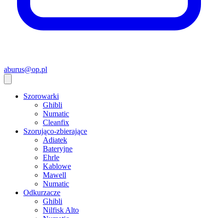
aburus@op.pl
Szorowarki
Ghibli
Numatic
Cleanfix
Szorująco-zbierające
Adiatek
Bateryjne
Ehrle
Kablowe
Mawell
Numatic
Odkurzacze
Ghibli
Nilfisk Alto