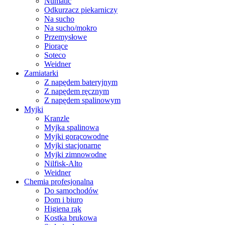
Numatic
Odkurzacz piekarniczy
Na sucho
Na sucho/mokro
Przemysłowe
Piorące
Soteco
Weidner
Zamiatarki
Z napędem bateryjnym
Z napędem ręcznym
Z napędem spalinowym
Myjki
Kranzle
Myjka spalinowa
Myjki gorącowodne
Myjki stacjonarne
Myjki zimnowodne
Nilfisk-Alto
Weidner
Chemia profesjonalna
Do samochodów
Dom i biuro
Higiena rąk
Kostka brukowa