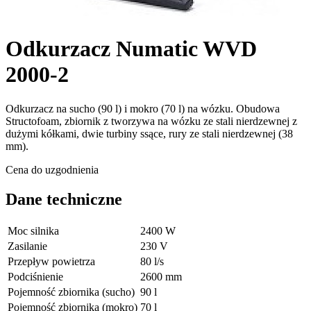
Odkurzacz Numatic WVD
2000-2
Odkurzacz na sucho (90 l) i mokro (70 l) na wózku. Obudowa
Structofoam, zbiornik z tworzywa na wózku ze stali nierdzewnej z
dużymi kółkami, dwie turbiny ssące, rury ze stali nierdzewnej (38
mm).
Cena do uzgodnienia
Dane techniczne
Moc silnika
2400 W
Zasilanie
230 V
Przepływ powietrza
80 l/s
Podciśnienie
2600 mm
Pojemność zbiornika (sucho)
90 l
Pojemność zbiornika (mokro)
70 l