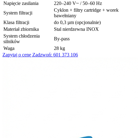
Napięcie zasilania
220–240 V~ / 50–60 Hz
Cyklon + filtry cartridge + worek
System filtracji
bawełniany
Klasa filtracji
do 0,3 µm (opcjonalnie)
Materiał zbiornika
Stal nierdzewna INOX
System chłodzenia
By-pass
silników
Waga
28 kg
Zapytaj o cenę
Zadzwoń: 601 373 106