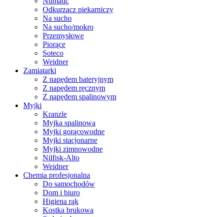
Numatic
Odkurzacz piekarniczy
Na sucho
Na sucho/mokro
Przemysłowe
Piorące
Soteco
Weidner
Zamiatarki
Z napędem bateryjnym
Z napędem ręcznym
Z napędem spalinowym
Myjki
Kranzle
Myjka spalinowa
Myjki gorącowodne
Myjki stacjonarne
Myjki zimnowodne
Nilfisk-Alto
Weidner
Chemia profesjonalna
Do samochodów
Dom i biuro
Higiena rąk
Kostka brukowa