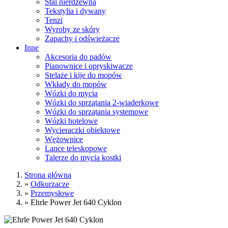
Stal nierdzewna
Tekstylia i dywany
Tenzi
Wyroby ze skóry
Zapachy i odświeżacze
Inne
Akcesoria do padów
Pianownice i opryskiwacze
Stelaże i kije do mopów
Wkłady do mopów
Wózki do mycia
Wózki do sprzątania 2-wiaderkowe
Wózki do sprzątania systemowe
Wózki hotelowe
Wycieraczki obiektowe
Wężownice
Lance teleskopowe
Talerze do mycia kostki
Strona główna
»
Odkurzacze
»
Przemysłowe
»
Ehrle Power Jet 640 Cyklon