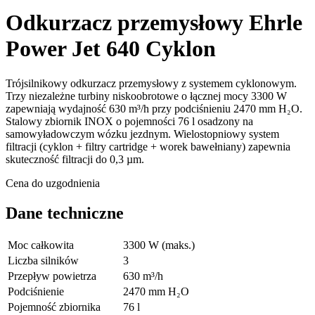
Odkurzacz przemysłowy Ehrle
Power Jet 640 Cyklon
Trójsilnikowy odkurzacz przemysłowy z systemem cyklonowym.
Trzy niezależne turbiny niskoobrotowe o łącznej mocy 3300 W
zapewniają wydajność 630 m³/h przy podciśnieniu 2470 mm H₂O.
Stalowy zbiornik INOX o pojemności 76 l osadzony na
samowyładowczym wózku jezdnym. Wielostopniowy system
filtracji (cyklon + filtry cartridge + worek bawełniany) zapewnia
skuteczność filtracji do 0,3 µm.
Cena do uzgodnienia
Dane techniczne
Moc całkowita
3300 W (maks.)
Liczba silników
3
Przepływ powietrza
630 m³/h
Podciśnienie
2470 mm H₂O
Pojemność zbiornika
76 l