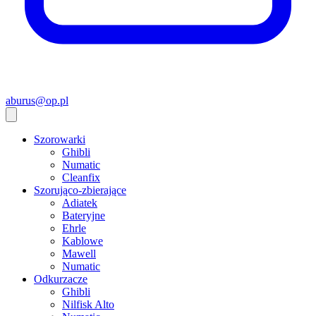
aburus@op.pl
Szorowarki
Ghibli
Numatic
Cleanfix
Szorująco-zbierające
Adiatek
Bateryjne
Ehrle
Kablowe
Mawell
Numatic
Odkurzacze
Ghibli
Nilfisk Alto