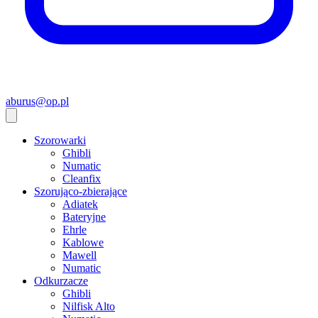
aburus@op.pl
Szorowarki
Ghibli
Numatic
Cleanfix
Szorująco-zbierające
Adiatek
Bateryjne
Ehrle
Kablowe
Mawell
Numatic
Odkurzacze
Ghibli
Nilfisk Alto