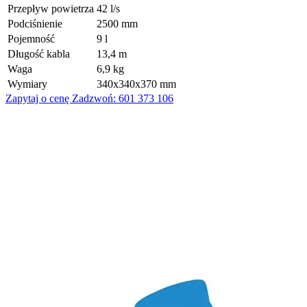
Przepływ powietrza
42 l/s
Podciśnienie
2500 mm
Pojemność
9 l
Długość kabla
13,4 m
Waga
6,9 kg
Wymiary
340x340x370 mm
Zapytaj o cenę
Zadzwoń: 601 373 106