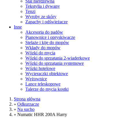
Stal nierdzewna
Tekstylia i dywany
Tenzi
Wyroby ze skóry
Zapachy i odświeżacze
Inne
Akcesoria do padów
Pianownice i opryskiwacze
Stelaże i kije do mopów
Wkłady do mopów
Wózki do mycia
Wózki do sprzątania 2-wiaderkowe
Wózki do sprzątania systemowe
Wózki hotelowe
Wycieraczki obiektowe
Wężownice
Lance teleskopowe
Talerze do mycia kostki
Strona główna
»
Odkurzacze
»
Na sucho
»
Numatic HHR 200A Harry