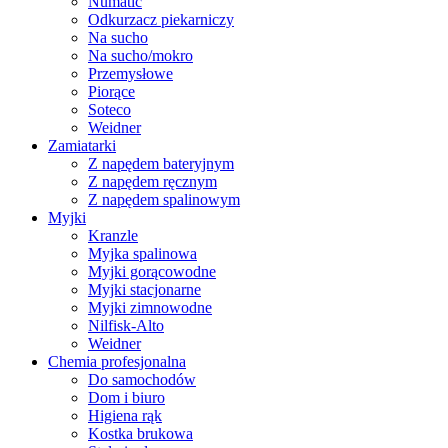
Numatic
Odkurzacz piekarniczy
Na sucho
Na sucho/mokro
Przemysłowe
Piorące
Soteco
Weidner
Zamiatarki
Z napędem bateryjnym
Z napędem ręcznym
Z napędem spalinowym
Myjki
Kranzle
Myjka spalinowa
Myjki gorącowodne
Myjki stacjonarne
Myjki zimnowodne
Nilfisk-Alto
Weidner
Chemia profesjonalna
Do samochodów
Dom i biuro
Higiena rąk
Kostka brukowa