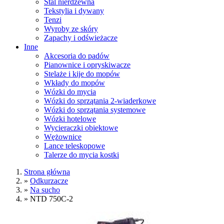
Stal nierdzewna
Tekstylia i dywany
Tenzi
Wyroby ze skóry
Zapachy i odświeżacze
Inne
Akcesoria do padów
Pianownice i opryskiwacze
Stelaże i kije do mopów
Wkłady do mopów
Wózki do mycia
Wózki do sprzątania 2-wiaderkowe
Wózki do sprzątania systemowe
Wózki hotelowe
Wycieraczki obiektowe
Wężownice
Lance teleskopowe
Talerze do mycia kostki
Strona główna
»
Odkurzacze
»
Na sucho
»
NTD 750C-2