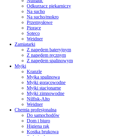
Numatic
Odkurzacz piekarniczy
Na sucho
Na sucho/mokro
Przemysłowe
Piorące
Soteco
Weidner
Zamiatarki
Z napędem bateryjnym
Z napędem ręcznym
Z napędem spalinowym
Myjki
Kranzle
Myjka spalinowa
Myjki gorącowodne
Myjki stacjonarne
Myjki zimnowodne
Nilfisk-Alto
Weidner
Chemia profesjonalna
Do samochodów
Dom i biuro
Higiena rąk
Kostka brukowa