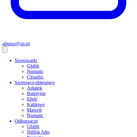
aburus@op.pl
Szorowarki
Ghibli
Numatic
Cleanfix
Szorująco-zbierające
Adiatek
Bateryjne
Ehrle
Kablowe
Mawell
Numatic
Odkurzacze
Ghibli
Nilfisk Alto