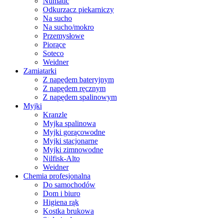
Numatic
Odkurzacz piekarniczy
Na sucho
Na sucho/mokro
Przemysłowe
Piorące
Soteco
Weidner
Zamiatarki
Z napędem bateryjnym
Z napędem ręcznym
Z napędem spalinowym
Myjki
Kranzle
Myjka spalinowa
Myjki gorącowodne
Myjki stacjonarne
Myjki zimnowodne
Nilfisk-Alto
Weidner
Chemia profesjonalna
Do samochodów
Dom i biuro
Higiena rąk
Kostka brukowa