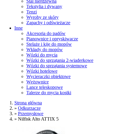
Stal nierdzewna
Tekstylia i dywany
Tenzi
Wyroby ze skóry
Zapachy i odświeżacze
Inne
Akcesoria do padów
Pianownice i opryskiwacze
Stelaże i kije do mopów
Wkłady do mopów
Wózki do mycia
Wózki do sprzątania 2-wiaderkowe
Wózki do sprzątania systemowe
Wózki hotelowe
Wycieraczki obiektowe
Wężownice
Lance teleskopowe
Talerze do mycia kostki
Strona główna
»
Odkurzacze
»
Przemysłowe
»
Nilfisk Alto ATTIX 5