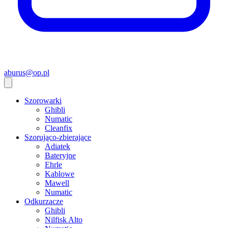
aburus@op.pl
Szorowarki
Ghibli
Numatic
Cleanfix
Szorująco-zbierające
Adiatek
Bateryjne
Ehrle
Kablowe
Mawell
Numatic
Odkurzacze
Ghibli
Nilfisk Alto