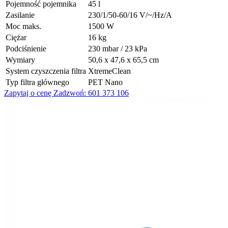
Pojemność pojemnika
45 l
Zasilanie
230/1/50-60/16 V/~/Hz/A
Moc maks.
1500 W
Ciężar
16 kg
Podciśnienie
230 mbar / 23 kPa
Wymiary
50,6 x 47,6 x 65,5 cm
System czyszczenia filtra
XtremeClean
Typ filtra głównego
PET Nano
Zapytaj o cenę
Zadzwoń: 601 373 106