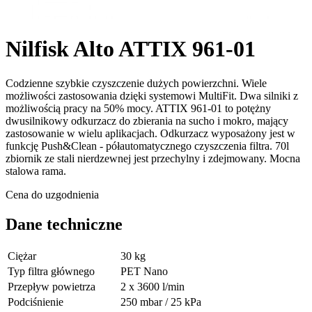
Nilfisk Alto ATTIX 961-01
Codzienne szybkie czyszczenie dużych powierzchni. Wiele
możliwości zastosowania dzięki systemowi MultiFit. Dwa silniki z
możliwością pracy na 50% mocy. ATTIX 961-01 to potężny
dwusilnikowy odkurzacz do zbierania na sucho i mokro, mający
zastosowanie w wielu aplikacjach. Odkurzacz wyposażony jest w
funkcję Push&Clean - półautomatycznego czyszczenia filtra. 70l
zbiornik ze stali nierdzewnej jest przechylny i zdejmowany. Mocna
stalowa rama.
Cena do uzgodnienia
Dane techniczne
Ciężar
30 kg
Typ filtra głównego
PET Nano
Przepływ powietrza
2 x 3600 l/min
Podciśnienie
250 mbar / 25 kPa