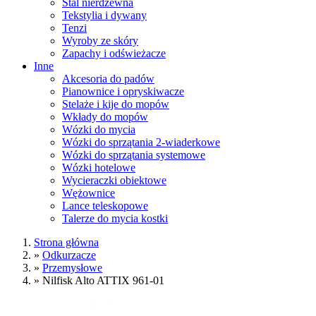
Stal nierdzewna
Tekstylia i dywany
Tenzi
Wyroby ze skóry
Zapachy i odświeżacze
Inne
Akcesoria do padów
Pianownice i opryskiwacze
Stelaże i kije do mopów
Wkłady do mopów
Wózki do mycia
Wózki do sprzątania 2-wiaderkowe
Wózki do sprzątania systemowe
Wózki hotelowe
Wycieraczki obiektowe
Wężownice
Lance teleskopowe
Talerze do mycia kostki
Strona główna
»
Odkurzacze
»
Przemysłowe
»
Nilfisk Alto ATTIX 961-01