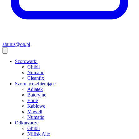
aburus@op.pl
Szorowarki
Ghibli
Numatic
Cleanfix
Szorująco-zbierające
Adiatek
Bateryjne
Ehrle
Kablowe
Mawell
Numatic
Odkurzacze
Ghibli
Nilfisk Alto