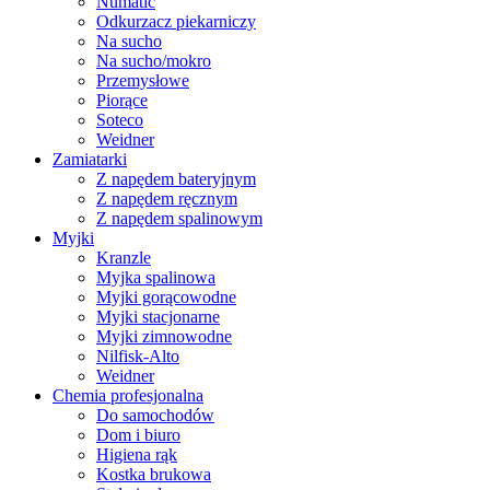
Numatic
Odkurzacz piekarniczy
Na sucho
Na sucho/mokro
Przemysłowe
Piorące
Soteco
Weidner
Zamiatarki
Z napędem bateryjnym
Z napędem ręcznym
Z napędem spalinowym
Myjki
Kranzle
Myjka spalinowa
Myjki gorącowodne
Myjki stacjonarne
Myjki zimnowodne
Nilfisk-Alto
Weidner
Chemia profesjonalna
Do samochodów
Dom i biuro
Higiena rąk
Kostka brukowa