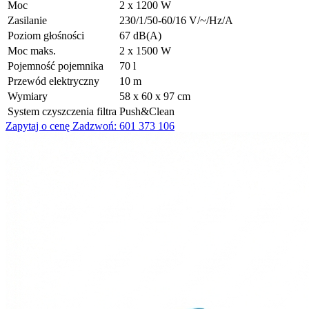
Moc
2 x 1200 W
Zasilanie
230/1/50-60/16 V/~/Hz/A
Poziom głośności
67 dB(A)
Moc maks.
2 x 1500 W
Pojemność pojemnika
70 l
Przewód elektryczny
10 m
Wymiary
58 x 60 x 97 cm
System czyszczenia filtra
Push&Clean
Zapytaj o cenę
Zadzwoń: 601 373 106