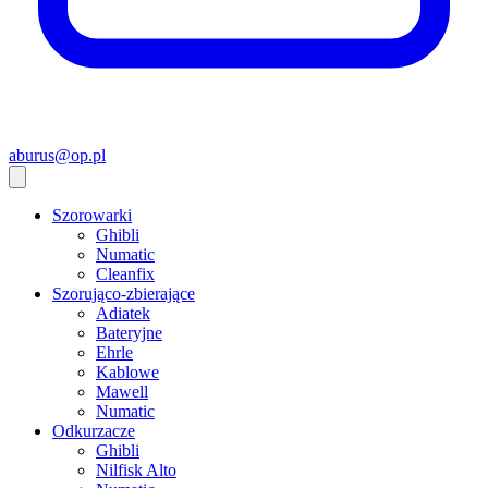
aburus@op.pl
Szorowarki
Ghibli
Numatic
Cleanfix
Szorująco-zbierające
Adiatek
Bateryjne
Ehrle
Kablowe
Mawell
Numatic
Odkurzacze
Ghibli
Nilfisk Alto