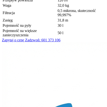
Przepływ powietrza
120 l/s
Waga
32,0 kg
0,5 mikrona, skuteczność
Filtracja
99,997%
Zasięg
31,8 m
Pojemność na pyły
30 l
Pojemność na większe
50 l
zanieczyszczenia
Zapytaj o cenę
Zadzwoń: 601 373 106