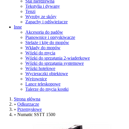
Stal nierdzewna
Tekstylia i dywany
Tenzi
Wyroby ze skóry
Zapachy i odświeżacze
Inne
Akcesoria do padów
Pianownice i opryskiwacze
Stelaże i kije do mopów
Wkłady do mopów
Wózki do mycia
Wózki do sprzątania 2-wiaderkowe
Wózki do sprzątania systemowe
Wózki hotelowe
Wycieraczki obiektowe
Wężownice
Lance teleskopowe
Talerze do mycia kostki
Strona główna
»
Odkurzacze
»
Przemysłowe
»
Numatic SSTT 1500