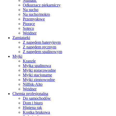
Numatic
Odkurzacz piekarniczy
Na sucho
Na sucho/mokro
Przemysłowe
Piorące
Soteco
Weidner
Zamiatarki
Z napędem bateryjnym
Z napędem ręcznym
Z napędem spalinowym
Myjki
Kranzle
Myjka spalinowa
Myjki gorącowodne
Myjki stacjonarne
Myjki zimnowodne
Nilfisk-Alto
Weidner
Chemia profesjonalna
Do samochodów
Dom i biuro
Higiena rąk
Kostka brukowa