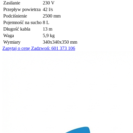
Zasilanie
230 V
Przepływ powietrza
42 l/s
Podciśnienie
2500 mm
Pojemność na sucho
8 L
Długość kabla
13 m
Waga
5,9 kg
Wymiary
340x340x350 mm
Zapytaj o cenę
Zadzwoń: 601 373 106