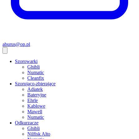
aburus@op.pl
Szorowarki
Ghibli
Numatic
Cleanfix
Szorująco-zbierające
Adiatek
Bateryjne
Ehrle
Kablowe
Mawell
Numatic
Odkurzacze
Ghibli
Nilfisk Alto