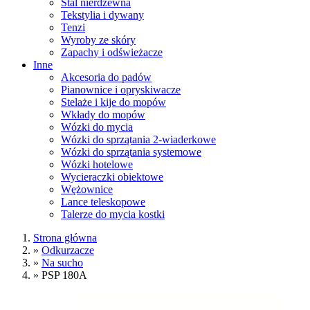
Stal nierdzewna
Tekstylia i dywany
Tenzi
Wyroby ze skóry
Zapachy i odświeżacze
Inne
Akcesoria do padów
Pianownice i opryskiwacze
Stelaże i kije do mopów
Wkłady do mopów
Wózki do mycia
Wózki do sprzątania 2-wiaderkowe
Wózki do sprzątania systemowe
Wózki hotelowe
Wycieraczki obiektowe
Wężownice
Lance teleskopowe
Talerze do mycia kostki
Strona główna
»
Odkurzacze
»
Na sucho
»
PSP 180A