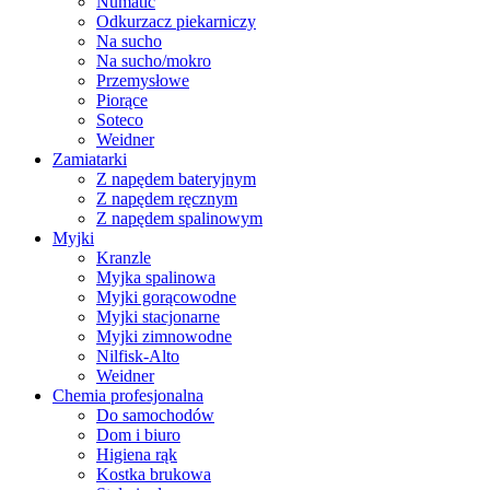
Numatic
Odkurzacz piekarniczy
Na sucho
Na sucho/mokro
Przemysłowe
Piorące
Soteco
Weidner
Zamiatarki
Z napędem bateryjnym
Z napędem ręcznym
Z napędem spalinowym
Myjki
Kranzle
Myjka spalinowa
Myjki gorącowodne
Myjki stacjonarne
Myjki zimnowodne
Nilfisk-Alto
Weidner
Chemia profesjonalna
Do samochodów
Dom i biuro
Higiena rąk
Kostka brukowa