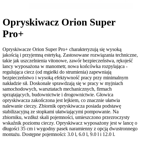
Opryskiwacz Orion Super
Pro+
Opryskiwacze Orion Super Pro+ charakteryzują się wysoką
jakością i przyjemną estetyką. Zastosowane rozwiązania techniczne,
takie jak uszczelnienia vitonowe, zawór bezpieczeństwa, rękojeść
lancy wyposażona w manometr, nowa końcówka rozpylająca -
regulująca ciecz (od mgiełki do strumienia) zapewniają
bezpieczeństwo i wysoką efektywność pracy przy minimalnym
nakładzie sił. Doskonale sprawdzają się w pracy w myjniach
samochodowych, warsztatach mechanicznych, firmach
sprzątających, budownictwie i drogownictwie. Głowica
opryskiwacza zakończona jest lejkiem, co znacznie ułatwia
nalewanie cieczy. Zbiornik opryskiwacza posiada podstawę
stabilizacyjną ze stopkami ułatwiającymi pompowanie. Na
zbiorniku, wzdłuż skali pojemności, umieszczono przezroczysty
wskaźnik poziomu cieczy. Opryskiwacz wyposażony jest w lancę o
długości 35 cm i wygodny pasek naramienny z opcją dwustronnego
montażu. Dostępne pojemności: 3.0 l, 6.0 l, 9.0 l i 12.0 l.