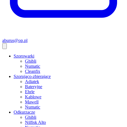
aburus@op.pl
Szorowarki
Ghibli
Numatic
Cleanfix
Szorująco-zbierające
Adiatek
Bateryjne
Ehrle
Kablowe
Mawell
Numatic
Odkurzacze
Ghibli
Nilfisk Alto