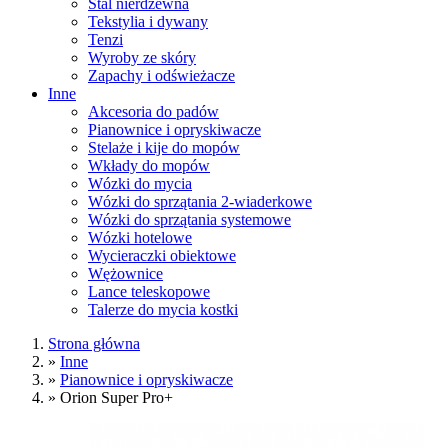
Stal nierdzewna
Tekstylia i dywany
Tenzi
Wyroby ze skóry
Zapachy i odświeżacze
Inne
Akcesoria do padów
Pianownice i opryskiwacze
Stelaże i kije do mopów
Wkłady do mopów
Wózki do mycia
Wózki do sprzątania 2-wiaderkowe
Wózki do sprzątania systemowe
Wózki hotelowe
Wycieraczki obiektowe
Wężownice
Lance teleskopowe
Talerze do mycia kostki
Strona główna
»
Inne
»
Pianownice i opryskiwacze
»
Orion Super Pro+