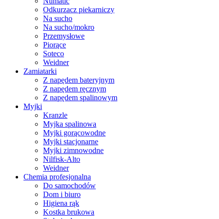
Numatic
Odkurzacz piekarniczy
Na sucho
Na sucho/mokro
Przemysłowe
Piorące
Soteco
Weidner
Zamiatarki
Z napędem bateryjnym
Z napędem ręcznym
Z napędem spalinowym
Myjki
Kranzle
Myjka spalinowa
Myjki gorącowodne
Myjki stacjonarne
Myjki zimnowodne
Nilfisk-Alto
Weidner
Chemia profesjonalna
Do samochodów
Dom i biuro
Higiena rąk
Kostka brukowa