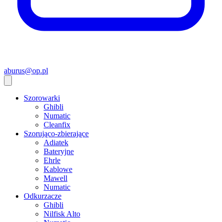
aburus@op.pl
Szorowarki
Ghibli
Numatic
Cleanfix
Szorująco-zbierające
Adiatek
Bateryjne
Ehrle
Kablowe
Mawell
Numatic
Odkurzacze
Ghibli
Nilfisk Alto