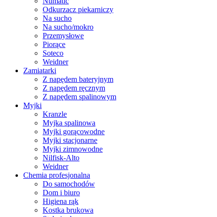
Numatic
Odkurzacz piekarniczy
Na sucho
Na sucho/mokro
Przemysłowe
Piorące
Soteco
Weidner
Zamiatarki
Z napędem bateryjnym
Z napędem ręcznym
Z napędem spalinowym
Myjki
Kranzle
Myjka spalinowa
Myjki gorącowodne
Myjki stacjonarne
Myjki zimnowodne
Nilfisk-Alto
Weidner
Chemia profesjonalna
Do samochodów
Dom i biuro
Higiena rąk
Kostka brukowa