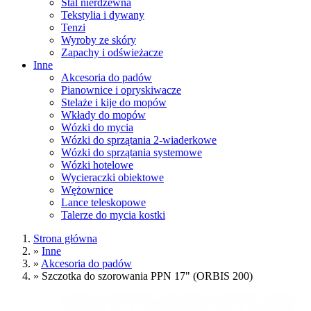
Stal nierdzewna
Tekstylia i dywany
Tenzi
Wyroby ze skóry
Zapachy i odświeżacze
Inne
Akcesoria do padów
Pianownice i opryskiwacze
Stelaże i kije do mopów
Wkłady do mopów
Wózki do mycia
Wózki do sprzątania 2-wiaderkowe
Wózki do sprzątania systemowe
Wózki hotelowe
Wycieraczki obiektowe
Wężownice
Lance teleskopowe
Talerze do mycia kostki
Strona główna
»
Inne
»
Akcesoria do padów
»
Szczotka do szorowania PPN 17" (ORBIS 200)