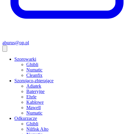
aburus@op.pl
Szorowarki
Ghibli
Numatic
Cleanfix
Szorująco-zbierające
Adiatek
Bateryjne
Ehrle
Kablowe
Mawell
Numatic
Odkurzacze
Ghibli
Nilfisk Alto