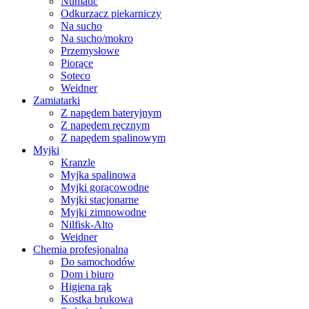
Numatic
Odkurzacz piekarniczy
Na sucho
Na sucho/mokro
Przemysłowe
Piorące
Soteco
Weidner
Zamiatarki
Z napędem bateryjnym
Z napędem ręcznym
Z napędem spalinowym
Myjki
Kranzle
Myjka spalinowa
Myjki gorącowodne
Myjki stacjonarne
Myjki zimnowodne
Nilfisk-Alto
Weidner
Chemia profesjonalna
Do samochodów
Dom i biuro
Higiena rąk
Kostka brukowa