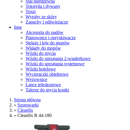
Stal nierdzewna
Tekstylia i dywany
Tenzi
Wyroby ze skóry
Zapachy i odświeżacze
Inne
Akcesoria do padów
Pianownice i opryskiwacze
Stelaże i kije do mopów
Wkłady do mopów
Wózki do mycia
Wózki do sprzątania 2-wiaderkowe
Wózki do sprzątania systemowe
Wózki hotelowe
Wycieraczki obiektowe
Wężownice
Lance teleskopowe
Talerze do mycia kostki
Strona główna
»
Szorowarki
»
Cleanfix
»
Cleanfix R 44-180