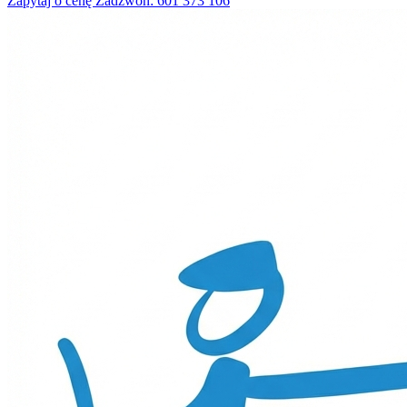
Zapytaj o cenę
Zadzwoń: 601 373 106