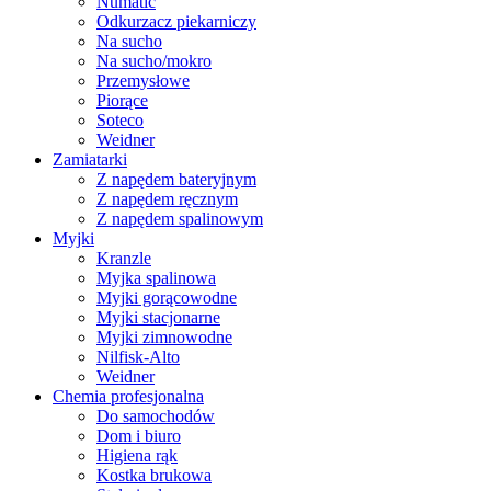
Numatic
Odkurzacz piekarniczy
Na sucho
Na sucho/mokro
Przemysłowe
Piorące
Soteco
Weidner
Zamiatarki
Z napędem bateryjnym
Z napędem ręcznym
Z napędem spalinowym
Myjki
Kranzle
Myjka spalinowa
Myjki gorącowodne
Myjki stacjonarne
Myjki zimnowodne
Nilfisk-Alto
Weidner
Chemia profesjonalna
Do samochodów
Dom i biuro
Higiena rąk
Kostka brukowa