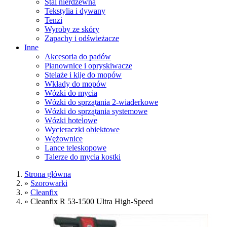
Stal nierdzewna
Tekstylia i dywany
Tenzi
Wyroby ze skóry
Zapachy i odświeżacze
Inne
Akcesoria do padów
Pianownice i opryskiwacze
Stelaże i kije do mopów
Wkłady do mopów
Wózki do mycia
Wózki do sprzątania 2-wiaderkowe
Wózki do sprzątania systemowe
Wózki hotelowe
Wycieraczki obiektowe
Wężownice
Lance teleskopowe
Talerze do mycia kostki
Strona główna
»
Szorowarki
»
Cleanfix
»
Cleanfix R 53-1500 Ultra High-Speed