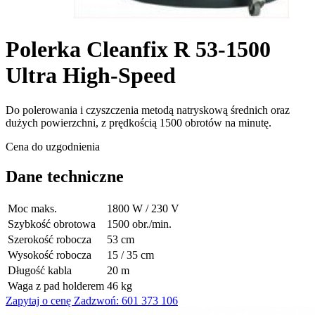
Polerka Cleanfix R 53-1500
Ultra High-Speed
Do polerowania i czyszczenia metodą natryskową średnich oraz
dużych powierzchni, z prędkością 1500 obrotów na minutę.
Cena do uzgodnienia
Dane techniczne
Moc maks.
1800 W / 230 V
Szybkość obrotowa
1500 obr./min.
Szerokość robocza
53 cm
Wysokość robocza
15 / 35 cm
Długość kabla
20 m
Waga z pad holderem
46 kg
Zapytaj o cenę
Zadzwoń: 601 373 106