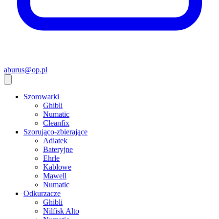
aburus@op.pl
Szorowarki
Ghibli
Numatic
Cleanfix
Szorująco-zbierające
Adiatek
Bateryjne
Ehrle
Kablowe
Mawell
Numatic
Odkurzacze
Ghibli
Nilfisk Alto