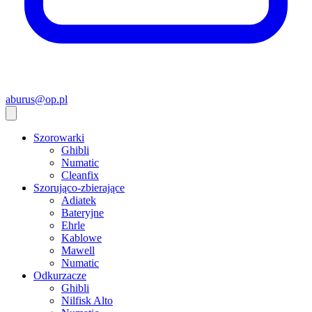
aburus@op.pl
Szorowarki
Ghibli
Numatic
Cleanfix
Szorująco-zbierające
Adiatek
Bateryjne
Ehrle
Kablowe
Mawell
Numatic
Odkurzacze
Ghibli
Nilfisk Alto