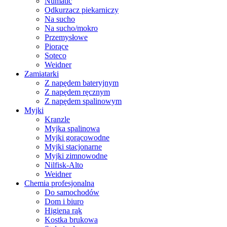
Numatic
Odkurzacz piekarniczy
Na sucho
Na sucho/mokro
Przemysłowe
Piorące
Soteco
Weidner
Zamiatarki
Z napędem bateryjnym
Z napędem ręcznym
Z napędem spalinowym
Myjki
Kranzle
Myjka spalinowa
Myjki gorącowodne
Myjki stacjonarne
Myjki zimnowodne
Nilfisk-Alto
Weidner
Chemia profesjonalna
Do samochodów
Dom i biuro
Higiena rąk
Kostka brukowa