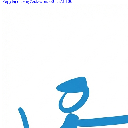
Zapytaj o cenę
Zadzwoń: 601 373 106