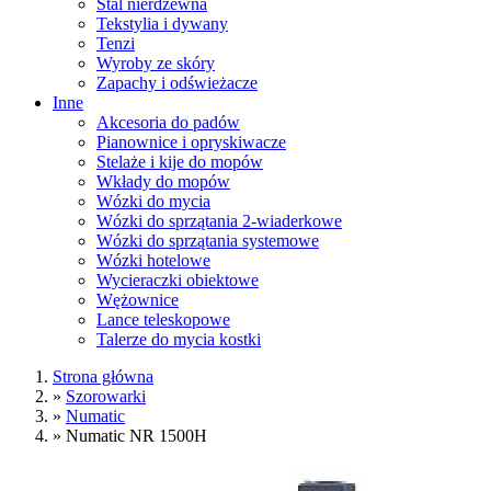
Stal nierdzewna
Tekstylia i dywany
Tenzi
Wyroby ze skóry
Zapachy i odświeżacze
Inne
Akcesoria do padów
Pianownice i opryskiwacze
Stelaże i kije do mopów
Wkłady do mopów
Wózki do mycia
Wózki do sprzątania 2-wiaderkowe
Wózki do sprzątania systemowe
Wózki hotelowe
Wycieraczki obiektowe
Wężownice
Lance teleskopowe
Talerze do mycia kostki
Strona główna
»
Szorowarki
»
Numatic
»
Numatic NR 1500H