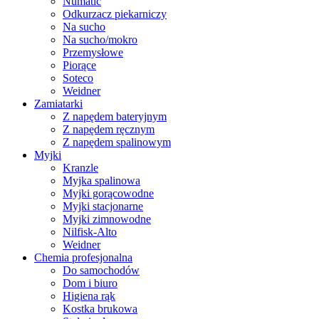
Numatic
Odkurzacz piekarniczy
Na sucho
Na sucho/mokro
Przemysłowe
Piorące
Soteco
Weidner
Zamiatarki
Z napędem bateryjnym
Z napędem ręcznym
Z napędem spalinowym
Myjki
Kranzle
Myjka spalinowa
Myjki gorącowodne
Myjki stacjonarne
Myjki zimnowodne
Nilfisk-Alto
Weidner
Chemia profesjonalna
Do samochodów
Dom i biuro
Higiena rąk
Kostka brukowa