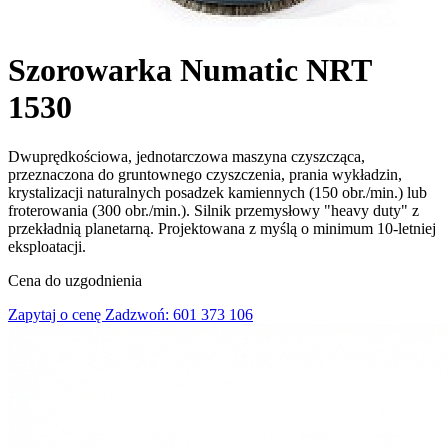
Szorowarka Numatic NRT
1530
Dwuprędkościowa, jednotarczowa maszyna czyszcząca,
przeznaczona do gruntownego czyszczenia, prania wykładzin,
krystalizacji naturalnych posadzek kamiennych (150 obr./min.) lub
froterowania (300 obr./min.). Silnik przemysłowy "heavy duty" z
przekładnią planetarną. Projektowana z myślą o minimum 10-letniej
eksploatacji.
Cena do uzgodnienia
Zapytaj o cenę
Zadzwoń: 601 373 106