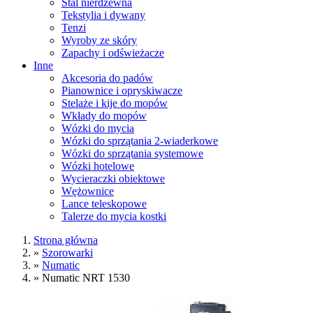
Stal nierdzewna
Tekstylia i dywany
Tenzi
Wyroby ze skóry
Zapachy i odświeżacze
Inne
Akcesoria do padów
Pianownice i opryskiwacze
Stelaże i kije do mopów
Wkłady do mopów
Wózki do mycia
Wózki do sprzątania 2-wiaderkowe
Wózki do sprzątania systemowe
Wózki hotelowe
Wycieraczki obiektowe
Wężownice
Lance teleskopowe
Talerze do mycia kostki
Strona główna
»
Szorowarki
»
Numatic
»
Numatic NRT 1530