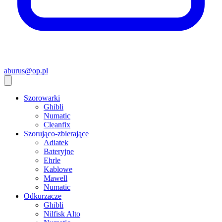
aburus@op.pl
Szorowarki
Ghibli
Numatic
Cleanfix
Szorująco-zbierające
Adiatek
Bateryjne
Ehrle
Kablowe
Mawell
Numatic
Odkurzacze
Ghibli
Nilfisk Alto