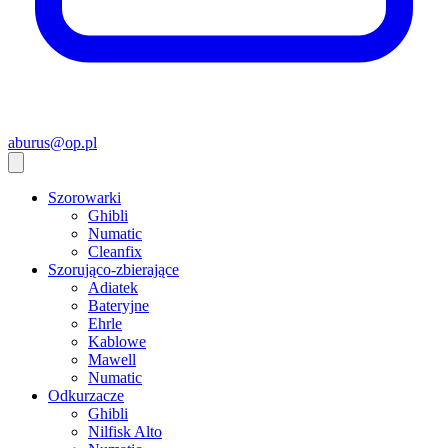
aburus@op.pl
Szorowarki
Ghibli
Numatic
Cleanfix
Szorująco-zbierające
Adiatek
Bateryjne
Ehrle
Kablowe
Mawell
Numatic
Odkurzacze
Ghibli
Nilfisk Alto