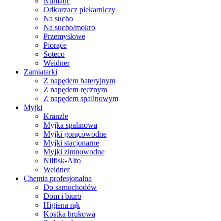
Numatic
Odkurzacz piekarniczy
Na sucho
Na sucho/mokro
Przemysłowe
Piorące
Soteco
Weidner
Zamiatarki
Z napędem bateryjnym
Z napędem ręcznym
Z napędem spalinowym
Myjki
Kranzle
Myjka spalinowa
Myjki gorącowodne
Myjki stacjonarne
Myjki zimnowodne
Nilfisk-Alto
Weidner
Chemia profesjonalna
Do samochodów
Dom i biuro
Higiena rąk
Kostka brukowa