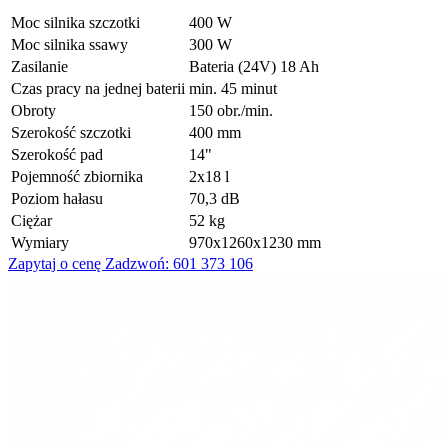
Moc silnika szczotki
400 W
Moc silnika ssawy
300 W
Zasilanie
Bateria (24V) 18 Ah
Czas pracy na jednej baterii
min. 45 minut
Obroty
150 obr./min.
Szerokość szczotki
400 mm
Szerokość pad
14"
Pojemność zbiornika
2x18 l
Poziom hałasu
70,3 dB
Ciężar
52 kg
Wymiary
970x1260x1230 mm
Zapytaj o cenę
Zadzwoń: 601 373 106