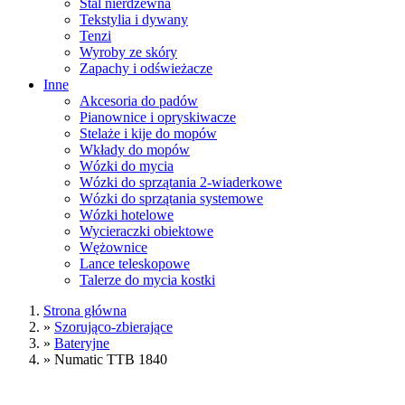
Stal nierdzewna
Tekstylia i dywany
Tenzi
Wyroby ze skóry
Zapachy i odświeżacze
Inne
Akcesoria do padów
Pianownice i opryskiwacze
Stelaże i kije do mopów
Wkłady do mopów
Wózki do mycia
Wózki do sprzątania 2-wiaderkowe
Wózki do sprzątania systemowe
Wózki hotelowe
Wycieraczki obiektowe
Wężownice
Lance teleskopowe
Talerze do mycia kostki
Strona główna
»
Szorująco-zbierające
»
Bateryjne
»
Numatic TTB 1840