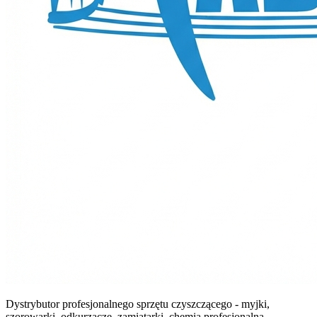
Dystrybutor profesjonalnego sprzętu czyszczącego - myjki,
szorowarki, odkurzacze, zamiatarki, chemia profesjonalna.