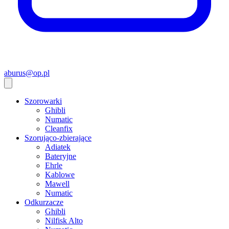
aburus@op.pl
Szorowarki
Ghibli
Numatic
Cleanfix
Szorująco-zbierające
Adiatek
Bateryjne
Ehrle
Kablowe
Mawell
Numatic
Odkurzacze
Ghibli
Nilfisk Alto