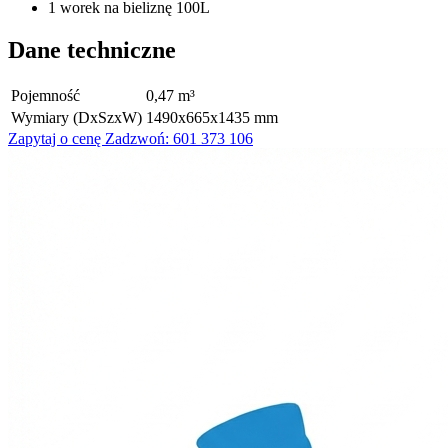
1 worek na bieliznę 100L
Dane techniczne
Pojemność
0,47 m³
Wymiary (DxSzxW)
1490x665x1435 mm
Zapytaj o cenę
Zadzwoń: 601 373 106