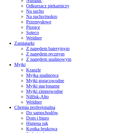
Numatic
Odkurzacz piekarniczy
Na sucho
Na sucho/mokro
Przemysłowe
Piorące
Soteco
Weidner
Zamiatarki
Z napędem bateryjnym
Z napędem ręcznym
Z napędem spalinowym
Myjki
Kranzle
Myjka spalinowa
Myjki gorącowodne
Myjki stacjonarne
Myjki zimnowodne
Nilfisk-Alto
Weidner
Chemia profesjonalna
Do samochodów
Dom i biuro
Higiena rąk
Kostka brukowa