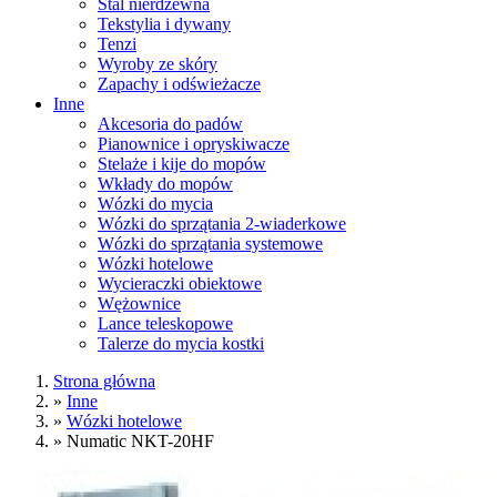
Stal nierdzewna
Tekstylia i dywany
Tenzi
Wyroby ze skóry
Zapachy i odświeżacze
Inne
Akcesoria do padów
Pianownice i opryskiwacze
Stelaże i kije do mopów
Wkłady do mopów
Wózki do mycia
Wózki do sprzątania 2-wiaderkowe
Wózki do sprzątania systemowe
Wózki hotelowe
Wycieraczki obiektowe
Wężownice
Lance teleskopowe
Talerze do mycia kostki
Strona główna
»
Inne
»
Wózki hotelowe
»
Numatic NKT-20HF