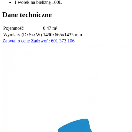
1 worek na bieliznę 100L
Dane techniczne
Pojemność
0,47 m³
Wymiary (DxSzxW)
1490x665x1435 mm
Zapytaj o cenę
Zadzwoń: 601 373 106