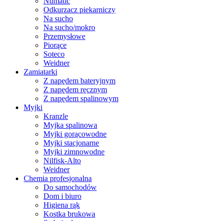
Numatic
Odkurzacz piekarniczy
Na sucho
Na sucho/mokro
Przemysłowe
Piorące
Soteco
Weidner
Zamiatarki
Z napędem bateryjnym
Z napędem ręcznym
Z napędem spalinowym
Myjki
Kranzle
Myjka spalinowa
Myjki gorącowodne
Myjki stacjonarne
Myjki zimnowodne
Nilfisk-Alto
Weidner
Chemia profesjonalna
Do samochodów
Dom i biuro
Higiena rąk
Kostka brukowa