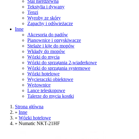
Stal nierdzewna
Tekstylia i dywany
Tenzi
Wyroby ze skóry
Zapachy i odświeżacze
Inne
Akcesoria do padów
Pianownice i opryskiwacze
Stelaże i kije do mopów
Wkłady do mopów
Wózki do mycia
Wózki do sprzątania 2-wiaderkowe
Wózki do sprzątania systemowe
Wózki hotelowe
Wycieraczki obiektowe
Wężownice
Lance teleskopowe
Talerze do mycia kostki
Strona główna
»
Inne
»
Wózki hotelowe
»
Numatic NKT-21HF