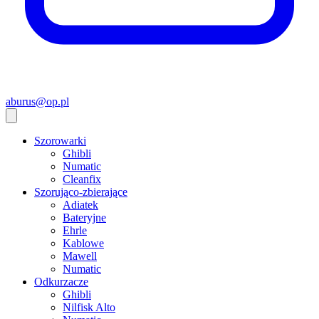
aburus@op.pl
Szorowarki
Ghibli
Numatic
Cleanfix
Szorująco-zbierające
Adiatek
Bateryjne
Ehrle
Kablowe
Mawell
Numatic
Odkurzacze
Ghibli
Nilfisk Alto