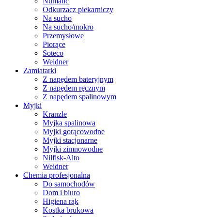
Numatic
Odkurzacz piekarniczy
Na sucho
Na sucho/mokro
Przemysłowe
Piorące
Soteco
Weidner
Zamiatarki
Z napędem bateryjnym
Z napędem ręcznym
Z napędem spalinowym
Myjki
Kranzle
Myjka spalinowa
Myjki gorącowodne
Myjki stacjonarne
Myjki zimnowodne
Nilfisk-Alto
Weidner
Chemia profesjonalna
Do samochodów
Dom i biuro
Higiena rąk
Kostka brukowa