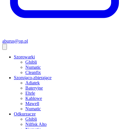
aburus@op.pl
Szorowarki
Ghibli
Numatic
Cleanfix
Szorująco-zbierające
Adiatek
Bateryjne
Ehrle
Kablowe
Mawell
Numatic
Odkurzacze
Ghibli
Nilfisk Alto