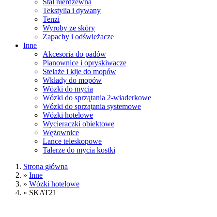
Stal nierdzewna
Tekstylia i dywany
Tenzi
Wyroby ze skóry
Zapachy i odświeżacze
Inne
Akcesoria do padów
Pianownice i opryskiwacze
Stelaże i kije do mopów
Wkłady do mopów
Wózki do mycia
Wózki do sprzątania 2-wiaderkowe
Wózki do sprzątania systemowe
Wózki hotelowe
Wycieraczki obiektowe
Wężownice
Lance teleskopowe
Talerze do mycia kostki
Strona główna
»
Inne
»
Wózki hotelowe
»
SKAT21