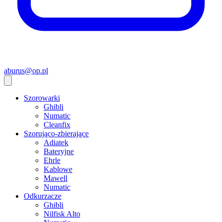
aburus@op.pl
Szorowarki
Ghibli
Numatic
Cleanfix
Szorująco-zbierające
Adiatek
Bateryjne
Ehrle
Kablowe
Mawell
Numatic
Odkurzacze
Ghibli
Nilfisk Alto