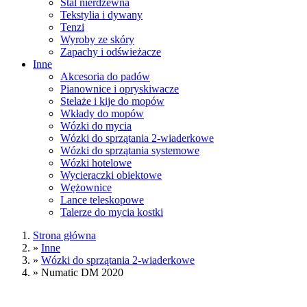
Stal nierdzewna
Tekstylia i dywany
Tenzi
Wyroby ze skóry
Zapachy i odświeżacze
Inne
Akcesoria do padów
Pianownice i opryskiwacze
Stelaże i kije do mopów
Wkłady do mopów
Wózki do mycia
Wózki do sprzątania 2-wiaderkowe
Wózki do sprzątania systemowe
Wózki hotelowe
Wycieraczki obiektowe
Wężownice
Lance teleskopowe
Talerze do mycia kostki
Strona główna
»
Inne
»
Wózki do sprzątania 2-wiaderkowe
»
Numatic DM 2020