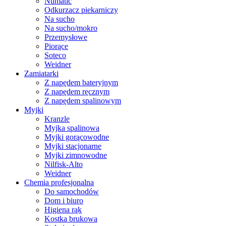
Numatic
Odkurzacz piekarniczy
Na sucho
Na sucho/mokro
Przemysłowe
Piorące
Soteco
Weidner
Zamiatarki
Z napędem bateryjnym
Z napędem ręcznym
Z napędem spalinowym
Myjki
Kranzle
Myjka spalinowa
Myjki gorącowodne
Myjki stacjonarne
Myjki zimnowodne
Nilfisk-Alto
Weidner
Chemia profesjonalna
Do samochodów
Dom i biuro
Higiena rąk
Kostka brukowa